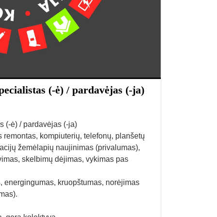
cialistas (-ė) / pardavėjas (-ja)
 (-ė) / pardavėjas (-ja)
 remontas, kompiuterių, telefonų, planšetų
cijų žemėlapių naujinimas (privalumas),
avimas, skelbimų dėjimas, vykimas pas
as, energingumas, kruopštumas, norėjimas
umas).