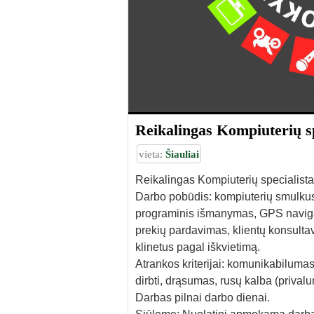
Reikalingas Kompiuterių spe
vieta:
Šiauliai
Reikalingas Kompiuterių specialistas
Darbo pobūdis: kompiuterių smulkus
programinis išmanymas, GPS naviga
prekių pardavimas, klientų konsult
klinetus pagal iškvietimą.
Atrankos kriterijai: komunikabilum
dirbti, drąsumas, rusų kalba (prival
Darbas pilnai darbo dienai.