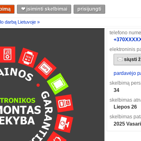
lbimą
❤︎ įsiminti skelbimai
prisijungti
lo darbą Lietuvoje »
telefono nume
+370XXXXXX
elektroninis p
siųsti 
pardavėjo p
skelbimą pers
34
skelbimas atn
Liepos 26
skelbimas pat
2025 Vasar