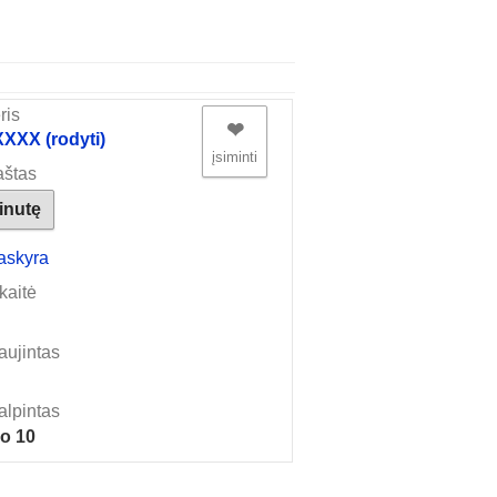
ris
❤︎
XX (rodyti)
įsiminti
aštas
žinutę
askyra
kaitė
aujintas
alpintas
io 10