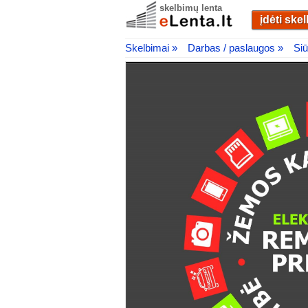
skelbimų lenta
įdėti ske
Skelbimai »
Darbas / paslaugos »
Siū