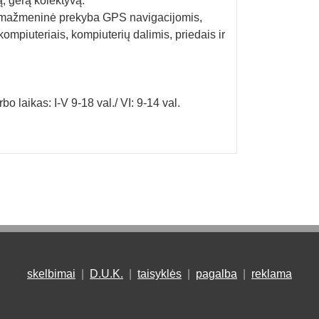
 gerą kolektyvą.
/ mažmeninė prekyba GPS navigacijomis,
mpiuteriais, kompiuterių dalimis, priedais ir
bo laikas: I-V 9-18 val./ VI: 9-14 val.
skelbimai
|
D.U.K.
|
taisyklės
|
pagalba
|
reklama