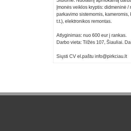
Siūlome: Nuolatinį apmokamą darbą,
Įmonės veiklos kryptis: didmeninė 
parkavimo sistemomis, kameromis, ko
t.t.), elektronikos remontas.
Atlyginimas: nuo 600 eur į rankas.
Darbo vieta: Tilžės 107, Šiauliai. Dar
Siųsti CV el.paštu info@pirkciau.lt