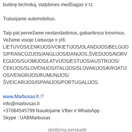
buitinę techniką, statybines medžiagas ir t.t.
Traluojame automobilius.
Taip pat pervežame nestandartinius, gabaritinius krovinius.
Vežame visoje Lietuvoje ir į/iš:
LIETUVOS/LENKIJOS/VOKIETIJOS/OLANDIJOS/BELGIJO
S/PRANCŪZIJOS/ANGLIJOS/DANIJOS,ŠVEDIJOS/NORV
EGIJOS/SUOMIJOS/LATVIJOS/ESTIJOS/AUSTRIJOS/
ČEKIJOS/SLOVĖNIJOS/ITALIJOS/SLOVAKIJOS/KROATIJ
OS/VENGRIJOS/RUMUNIJOS/
ŠVEICARIJOS/ISPANIJOS/PORTUGALIJOS.
www.Marbusas.lt
info@marbusas.lt
+37064545799 Naudojame VIber ir WhatsApp
Skype : UABMarbusas
skelbimą perskaitė