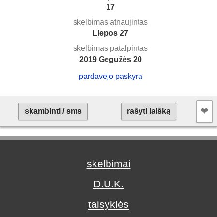
17
skelbimas atnaujintas
Liepos 27
skelbimas patalpintas
2019 Gegužės 20
pardavėjo paskyra
❤︎
skambinti / sms
rašyti laišką
skelbimai
D.U.K.
taisyklės