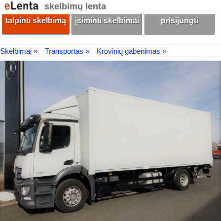
skelbimų lenta
talpinti skelbimą
įsiminti skelbimai
prisijungti
Skelbimai »
Transportas »
Krovinių gabenimas »