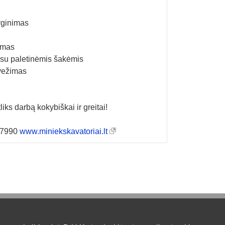
lyginimas
gimas
 su paletinėmis šakėmis
vežimas
liks darbą kokybiškai ir greitai!
-07990
www.miniekskavatoriai.lt