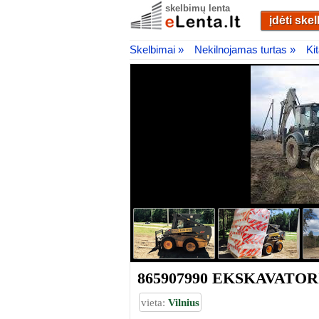
skelbimų lenta
įdėti ske
Skelbimai »
Nekilnojamas turtas »
Ki
865907990 EKSKAVATO
vieta:
Vilnius