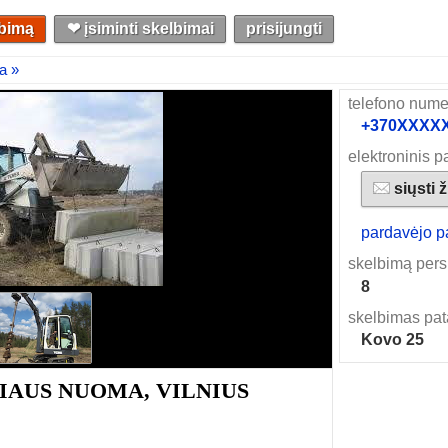
lbimą
❤︎ įsiminti skelbimai
prisijungti
ta »
telefono nume
+370XXXXXX
elektroninis p
siųsti 
pardavėjo p
skelbimą pers
8
skelbimas pat
Kovo 25
RIAUS NUOMA, VILNIUS