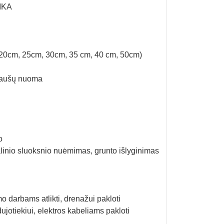
IKA
20cm, 25cm, 30cm, 35 cm, 40 cm, 50cm)
 kaušų nuoma
o
linio sluoksnio nuėmimas, grunto išlyginimas
o darbams atlikti, drenažui pakloti
ujotiekiui, elektros kabeliams pakloti