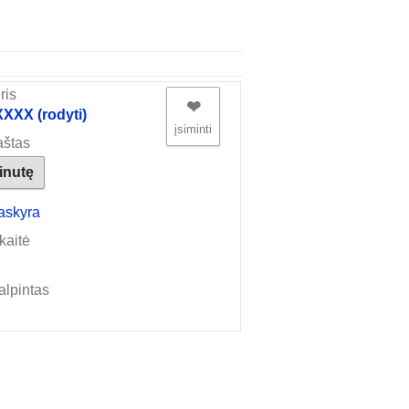
ris
❤︎
XX (rodyti)
įsiminti
aštas
žinutę
askyra
kaitė
alpintas