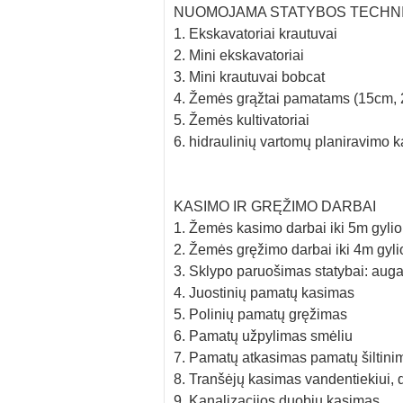
NUOMOJAMA STATYBOS TECHN
1. Ekskavatoriai krautuvai
2. Mini ekskavatoriai
3. Mini krautuvai bobcat
4. Žemės grąžtai pamatams (15cm, 
5. Žemės kultivatoriai
6. hidraulinių vartomų planiravimo
KASIMO IR GRĘŽIMO DARBAI
1. Žemės kasimo darbai iki 5m gylio
2. Žemės gręžimo darbai iki 4m gyli
3. Sklypo paruošimas statybai: auga
4. Juostinių pamatų kasimas
5. Polinių pamatų gręžimas
6. Pamatų užpylimas smėliu
7. Pamatų atkasimas pamatų šiltinim
8. Tranšėjų kasimas vandentiekiui, d
9. Kanalizacijos duobių kasimas