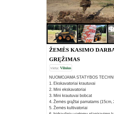
ŽEMĖS KASIMO DARBAI 
GRĘŽIMAS
vieta:
Vilnius
NUOMOJAMA STATYBOS TECHN
1. Ekskavatoriai krautuvai
2. Mini ekskavatoriai
3. Mini krautuvai bobcat
4. Žemės grąžtai pamatams (15cm,
5. Žemės kultivatoriai
6. hidraulinių vartomų planiravimo