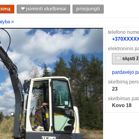
lbimą
❤︎ įsiminti skelbimai
prisijungti
atyba »
telefono nume
+370XXXXXX
elektroninis p
siųsti 
pardavėjo p
skelbimą pers
23
skelbimas pat
Kovo 18