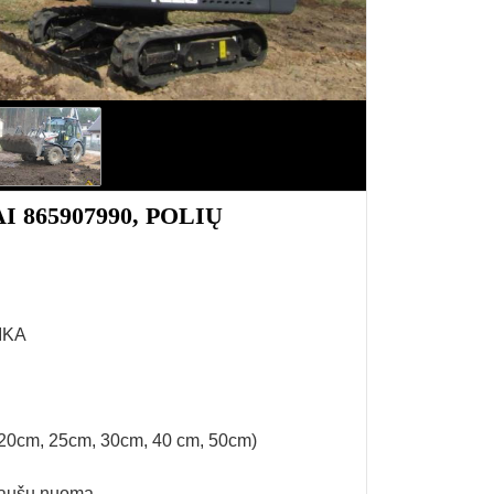
865907990, POLIŲ
IKA
 20cm, 25cm, 30cm, 40 cm, 50cm)
 kaušų nuoma