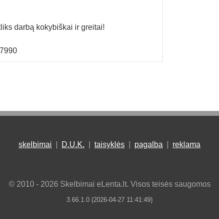
liks darbą kokybiškai ir greitai!
07990
skelbimai
|
D.U.K.
|
taisyklės
|
pagalba
|
reklama
© 2010 - 2026 Skelbimai eLenta.lt. Visos teisės saugomos
3.66.1.0 (2026-04-27 11:41:49)