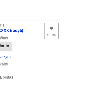
ris
❤︎
XX (rodyti)
įsiminti
aštas
žinutę
askyra
kaitė
alpintas