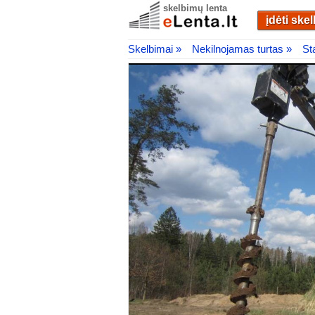
skelbimų lenta
įdėti ske
Skelbimai »
Nekilnojamas turtas »
St