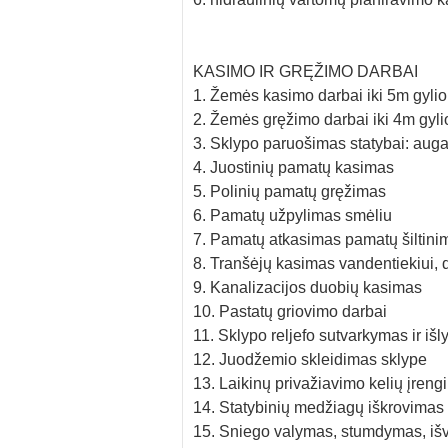
KASIMO IR GRĘŽIMO DARBAI
1. Žemės kasimo darbai iki 5m gylio
2. Žemės gręžimo darbai iki 4m gyli
3. Sklypo paruošimas statybai: auga
4. Juostinių pamatų kasimas
5. Polinių pamatų gręžimas
6. Pamatų užpylimas smėliu
7. Pamatų atkasimas pamatų šiltinim
8. Tranšėjų kasimas vandentiekiui, d
9. Kanalizacijos duobių kasimas
10. Pastatų griovimo darbai
11. Sklypo reljefo sutvarkymas ir iš
12. Juodžemio skleidimas sklype
13. Laikinų privažiavimo kelių įren
14. Statybinių medžiagų iškrovimas
15. Sniego valymas, stumdymas, iš