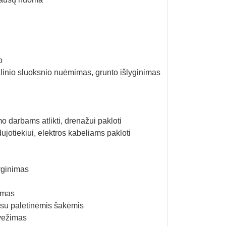
o
linio sluoksnio nuėmimas, grunto išlyginimas
o darbams atlikti, drenažui pakloti
ujotiekiui, elektros kabeliams pakloti
lyginimas
gimas
 su paletinėmis šakėmis
vežimas