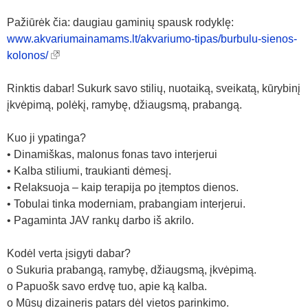
Pažiūrėk čia: daugiau gaminių spausk rodyklę:
www.akvariumainamams.lt/akvariumo-tipas/burbulu-sienos-
kolonos/
Rinktis dabar! Sukurk savo stilių, nuotaiką, sveikatą, kūrybinį
įkvėpimą, polėkį, ramybę, džiaugsmą, prabangą.
Kuo ji ypatinga?
• Dinamiškas, malonus fonas tavo interjerui
• Kalba stiliumi, traukianti dėmesį.
• Relaksuoja – kaip terapija po įtemptos dienos.
• Tobulai tinka moderniam, prabangiam interjerui.
• Pagaminta JAV rankų darbo iš akrilo.
Kodėl verta įsigyti dabar?
o Sukuria prabangą, ramybę, džiaugsmą, įkvėpimą.
o Papuošk savo erdvę tuo, apie ką kalba.
o Mūsų dizaineris patars dėl vietos parinkimo.