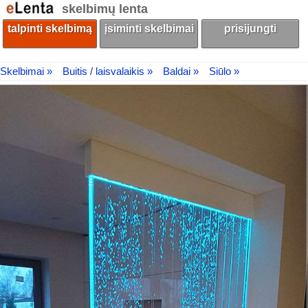
skelbimų lenta
talpinti skelbimą
įsiminti skelbimai
prisijungti
Skelbimai »
Buitis / laisvalaikis »
Baldai »
Siūlo »