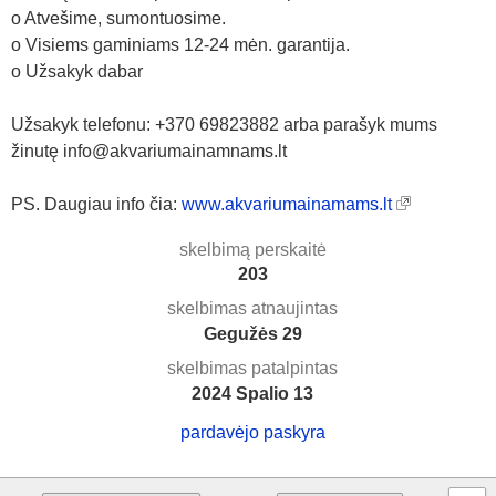
o Atvešime, sumontuosime.
o Visiems gaminiams 12-24 mėn. garantija.
o Užsakyk dabar
Užsakyk telefonu: +370 69823882 arba parašyk mums
žinutę info@akvariumainamnams.lt
PS. Daugiau info čia:
www.akvariumainamams.lt
skelbimą perskaitė
203
skelbimas atnaujintas
Gegužės 29
skelbimas patalpintas
2024 Spalio 13
pardavėjo paskyra