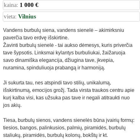
kaina:
1 000 €
vieta:
Vilnius
Vandens burbulų siena, vandens sienelė – akimirksniu
paverčia tavo erdvę išskirtine.
Žavinti burbulų sienelė - tai aukso dėmesys, kuris priverčia
tave šypsotis. Linksmai kylantys burbuliukai, žaižaruoja
savo dinamiška elegancija, džiugina tave, įkvepia,
nuramina, spinduliuoja prabangą ir harmoniją.
Ji sukurta tau, nes atspindi tavo stilių, unikalumą,
išskirtinumą, emocijos grožį. Tada virsta traukos centru apie
kurį kalba visi, kas užsuka pas tave ir negali atitraukti nuo
jos akių.
Tiesa, burbulų sienos, vandens sienelės būna įvairių formų:
tiesios, bangos, palinkusios, palmių, piramidės, burbulų
staliukų, piramidės, burbulų kolonų, bokštų ir kt.