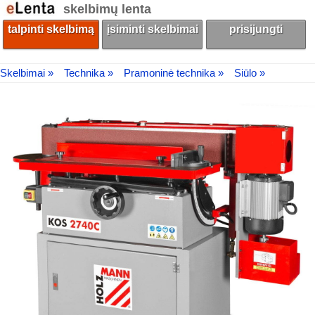
skelbimų lenta
talpinti skelbimą
įsiminti skelbimai
prisijungti
Skelbimai »
Technika »
Pramoninė technika »
Siūlo »