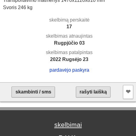
Transportavimo matmenys 1470x1120x810 mm
Svoris 246 kg
skelbimą perskaitė
17
skelbimas atnaujintas
Rugpjūčio 03
skelbimas patalpintas
2022 Rugsėjo 23
pardavėjo paskyra
❤︎
skambinti / sms
rašyti laišką
skelbimai