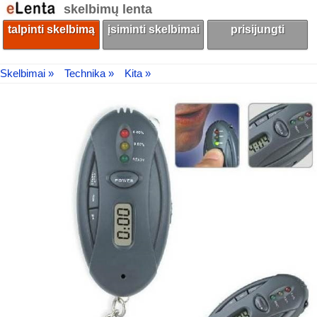
skelbimų lenta
talpinti skelbimą
įsiminti skelbimai
prisijungti
Skelbimai »
Technika »
Kita »