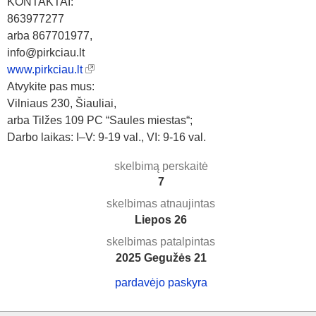
KONTAKTAI:
863977277
arba 867701977,
info@pirkciau.lt
www.pirkciau.lt
Atvykite pas mus:
Vilniaus 230, Šiauliai,
arba Tilžes 109 PC “Saules miestas“;
Darbo laikas: I–V: 9-19 val., VI: 9-16 val.
skelbimą perskaitė
7
skelbimas atnaujintas
Liepos 26
skelbimas patalpintas
2025 Gegužės 21
pardavėjo paskyra