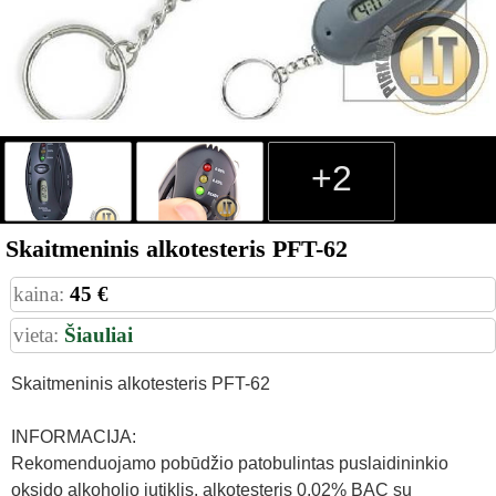
+2
Skaitmeninis alkotesteris PFT-62
kaina:
45 €
vieta:
Šiauliai
Skaitmeninis alkotesteris PFT-62
INFORMACIJA:
Rekomenduojamo pobūdžio patobulintas puslaidininkio
oksido alkoholio jutiklis, alkotesteris 0.02% BAC su