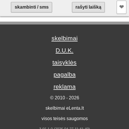
❤︎
skambinti / sms
rašyti laišką
skelbimai
D.U.K.
taisyklės
pagalba
reklama
© 2010 - 2026
skelbimai eLenta.lt
visos teisės saugomos