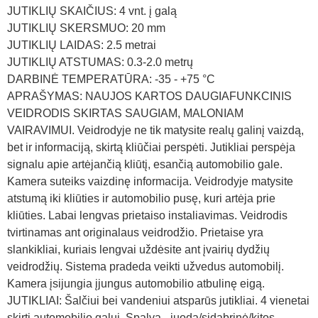
JUTIKLIŲ SKAIČIUS: 4 vnt. į galą
JUTIKLIŲ SKERSMUO: 20 mm
JUTIKLIŲ LAIDAS: 2.5 metrai
JUTIKLIŲ ATSTUMAS: 0.3-2.0 metrų
DARBINĖ TEMPERATŪRA: -35 - +75 °C
APRAŠYMAS: NAUJOS KARTOS DAUGIAFUNKCINIS
VEIDRODIS SKIRTAS SAUGIAM, MALONIAM
VAIRAVIMUI. Veidrodyje ne tik matysite realų galinį vaizdą,
bet ir informaciją, skirtą kliūčiai perspėti. Jutikliai perspėja
signalu apie artėjančią kliūtį, esančią automobilio gale.
Kamera suteiks vaizdinę informacija. Veidrodyje matysite
atstumą iki kliūties ir automobilio pusę, kuri artėja prie
kliūties. Labai lengvas prietaiso instaliavimas. Veidrodis
tvirtinamas ant originalaus veidrodžio. Prietaise yra
slankikliai, kuriais lengvai uždėsite ant įvairių dydžių
veidrodžių. Sistema pradeda veikti užvedus automobilį.
Kamera įsijungia įjungus automobilio atbulinę eigą.
JUTIKLIAI: Šalčiui bei vandeniui atsparūs jutikliai. 4 vienetai
skirti automobilio galui. Spalva - juoda/sidabrinė/kitos