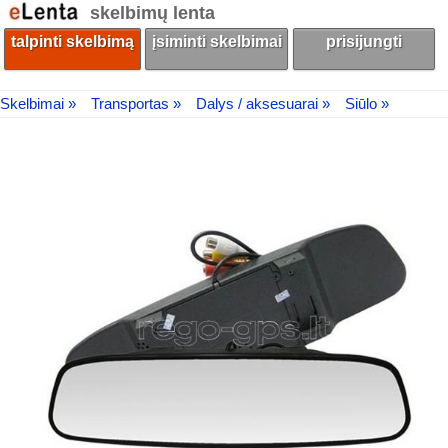
skelbimų lenta
talpinti skelbimą
įsiminti skelbimai
prisijungti
Skelbimai »
Transportas »
Dalys / aksesuarai »
Siūlo »