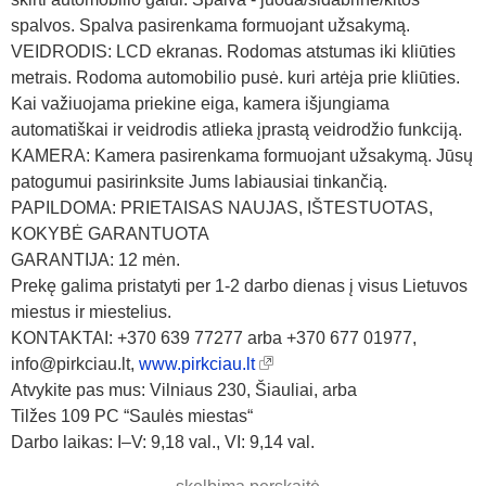
spalvos. Spalva pasirenkama formuojant užsakymą.
VEIDRODIS: LCD ekranas. Rodomas atstumas iki kliūties
metrais. Rodoma automobilio pusė. kuri artėja prie kliūties.
Kai važiuojama priekine eiga, kamera išjungiama
automatiškai ir veidrodis atlieka įprastą veidrodžio funkciją.
KAMERA: Kamera pasirenkama formuojant užsakymą. Jūsų
patogumui pasirinksite Jums labiausiai tinkančią.
PAPILDOMA: PRIETAISAS NAUJAS, IŠTESTUOTAS,
KOKYBĖ GARANTUOTA
GARANTIJA: 12 mėn.
Prekę galima pristatyti per 1-2 darbo dienas į visus Lietuvos
miestus ir miestelius.
KONTAKTAI: +370 639 77277 arba +370 677 01977,
info@pirkciau.lt,
www.pirkciau.lt
Atvykite pas mus: Vilniaus 230, Šiauliai, arba
Tilžes 109 PC “Saulės miestas“
Darbo laikas: I–V: 9,18 val., VI: 9,14 val.