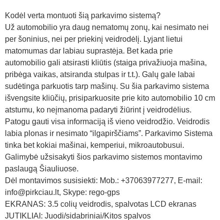
Kodėl verta montuoti šią parkavimo sistemą?
Už automobilio yra daug nematomų zonų, kai nesimato nei
per šoninius, nei per priekinį veidrodėlį. Lyjant lietui
matomumas dar labiau suprastėja. Bet kada prie
automobilio gali atsirasti kliūtis (staiga privažiuoja mašina,
pribėga vaikas, atsiranda stulpas ir t.t.). Galų gale labai
sudėtinga parkuotis tarp mašinų. Su šia parkavimo sistema
išvengsite kliūčių, prisiparkuosite prie kito automobilio 10 cm
atstumu, ko neįmanoma padaryti žiūrint į veidrodėlius.
Patogu gauti visa informaciją iš vieno veidrodžio. Veidrodis
labia plonas ir nesimato “ilgapirščiams”. Parkavimo Sistema
tinka bet kokiai mašinai, kemperiui, mikroautobusui.
Galimybė užsisakyti šios parkavimo sistemos montavimo
paslaugą Šiauliuose.
Dėl montavimos susisiekti: Mob.: +37063977277, E-mail:
info@pirkciau.lt, Skype: rego-gps
EKRANAS: 3.5 colių veidrodis, spalvotas LCD ekranas
JUTIKLIAI: Juodi/sidabriniai/Kitos spalvos