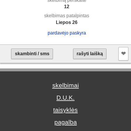
skelbimą perskaitė
12
skelbimas patalpintas
Liepos 26
pardavėjo paskyra
❤︎
skambinti / sms
rašyti laišką
skelbimai
D.U.K.
taisyklės
pagalba