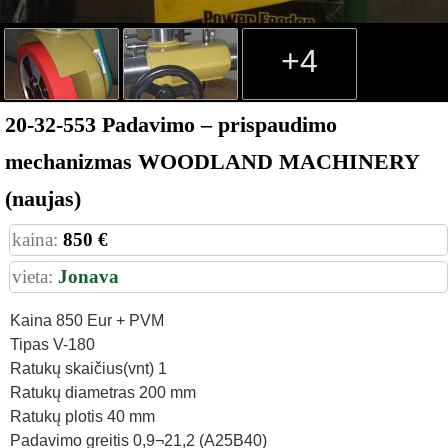
+4
20-32-553 Padavimo – prispaudimo
mechanizmas WOODLAND MACHINERY
(naujas)
kaina:
850 €
vieta:
Jonava
Kaina 850 Eur + PVM
Tipas V-180
Ratukų skaičius(vnt) 1
Ratukų diametras 200 mm
Ratukų plotis 40 mm
Padavimo greitis 0,9¬21,2 (A25B40)