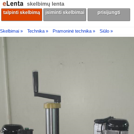
skelbimų lenta
talpinti skelbimą
įsiminti skelbimai
prisijungti
Skelbimai »
Technika »
Pramoninė technika »
Siūlo »