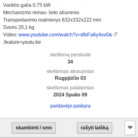
Variklio galia 0,75 kW
Mechanizmo rėmas- lieto aliuminio
Transportavimo matmenys 632x332x222 mm
Svoris 20,1 kg
Video:
www.youtube.com/watch?v=dfsFa6y4sv0&
;feature=youtu.be
skelbimą perskaitė
34
skelbimas atnaujintas
Rugpjūčio 03
skelbimas patalpintas
2024 Spalio 09
pardavėjo paskyra
❤︎
skambinti / sms
rašyti laišką