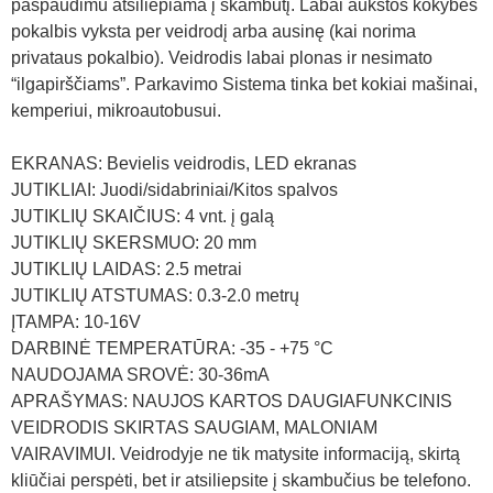
paspaudimu atsiliepiama į skambutį. Labai aukštos kokybės
pokalbis vyksta per veidrodį arba ausinę (kai norima
privataus pokalbio). Veidrodis labai plonas ir nesimato
“ilgapirščiams”. Parkavimo Sistema tinka bet kokiai mašinai,
kemperiui, mikroautobusui.
EKRANAS: Bevielis veidrodis, LED ekranas
JUTIKLIAI: Juodi/sidabriniai/Kitos spalvos
JUTIKLIŲ SKAIČIUS: 4 vnt. į galą
JUTIKLIŲ SKERSMUO: 20 mm
JUTIKLIŲ LAIDAS: 2.5 metrai
JUTIKLIŲ ATSTUMAS: 0.3-2.0 metrų
ĮTAMPA: 10-16V
DARBINĖ TEMPERATŪRA: -35 - +75 °C
NAUDOJAMA SROVĖ: 30-36mA
APRAŠYMAS: NAUJOS KARTOS DAUGIAFUNKCINIS
VEIDRODIS SKIRTAS SAUGIAM, MALONIAM
VAIRAVIMUI. Veidrodyje ne tik matysite informaciją, skirtą
kliūčiai perspėti, bet ir atsiliepsite į skambučius be telefono.