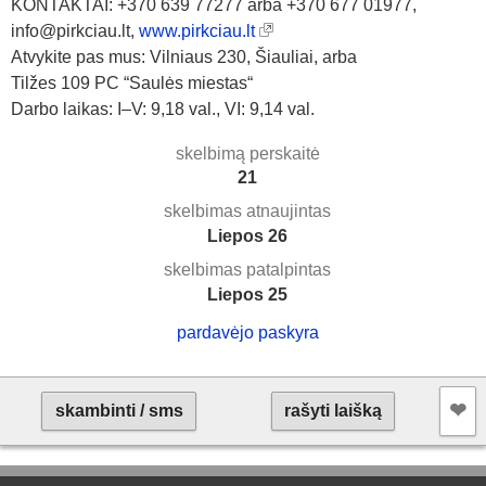
KONTAKTAI: +370 639 77277 arba +370 677 01977,
info@pirkciau.lt,
www.pirkciau.lt
Atvykite pas mus: Vilniaus 230, Šiauliai, arba
Tilžes 109 PC “Saulės miestas“
Darbo laikas: I–V: 9,18 val., VI: 9,14 val.
skelbimą perskaitė
21
skelbimas atnaujintas
Liepos 26
skelbimas patalpintas
Liepos 25
pardavėjo paskyra
❤︎
skambinti / sms
rašyti laišką