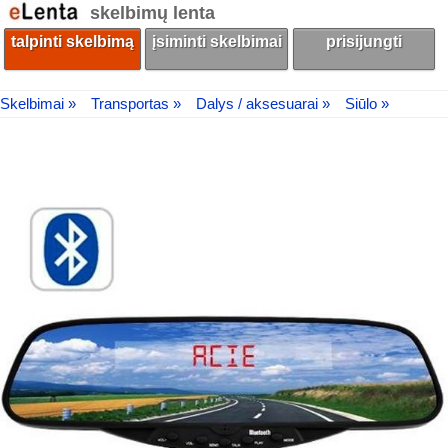
skelbimų lenta
talpinti skelbimą
įsiminti skelbimai
prisijungti
Skelbimai »
Transportas »
Dalys / aksesuarai »
Siūlo »