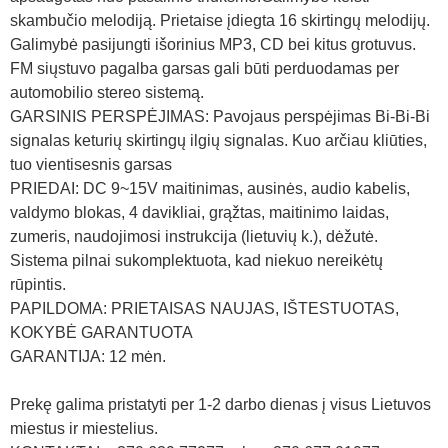
skambučio melodiją. Prietaise įdiegta 16 skirtingų melodijų.
Galimybė pasijungti išorinius MP3, CD bei kitus grotuvus.
FM siųstuvo pagalba garsas gali būti perduodamas per
automobilio stereo sistemą.
GARSINIS PERSPĖJIMAS: Pavojaus perspėjimas Bi-Bi-Bi
signalas keturių skirtingų ilgių signalas. Kuo arčiau kliūties,
tuo vientisesnis garsas
PRIEDAI: DC 9~15V maitinimas, ausinės, audio kabelis,
valdymo blokas, 4 davikliai, grąžtas, maitinimo laidas,
zumeris, naudojimosi instrukcija (lietuvių k.), dėžutė.
Sistema pilnai sukomplektuota, kad niekuo nereikėtų
rūpintis.
PAPILDOMA: PRIETAISAS NAUJAS, IŠTESTUOTAS,
KOKYBĖ GARANTUOTA
GARANTIJA: 12 mėn.
Prekę galima pristatyti per 1-2 darbo dienas į visus Lietuvos
miestus ir miestelius.