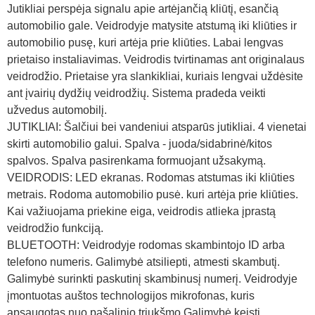
Jutikliai perspėja signalu apie artėjančią kliūtį, esančią
automobilio gale. Veidrodyje matysite atstumą iki kliūties ir
automobilio pusę, kuri artėja prie kliūties. Labai lengvas
prietaiso instaliavimas. Veidrodis tvirtinamas ant originalaus
veidrodžio. Prietaise yra slankikliai, kuriais lengvai uždėsite
ant įvairių dydžių veidrodžių. Sistema pradeda veikti
užvedus automobilį.
JUTIKLIAI: Šalčiui bei vandeniui atsparūs jutikliai. 4 vienetai
skirti automobilio galui. Spalva - juoda/sidabrinė/kitos
spalvos. Spalva pasirenkama formuojant užsakymą.
VEIDRODIS: LED ekranas. Rodomas atstumas iki kliūties
metrais. Rodoma automobilio pusė. kuri artėja prie kliūties.
Kai važiuojama priekine eiga, veidrodis atlieka įprastą
veidrodžio funkciją.
BLUETOOTH: Veidrodyje rodomas skambintojo ID arba
telefono numeris. Galimybė atsiliepti, atmesti skambutį.
Galimybė surinkti paskutinį skambinusį numerį. Veidrodyje
įmontuotas auštos technologijos mikrofonas, kuris
apsaugotas nuo pašalinio triukšmo.Galimybė keisti