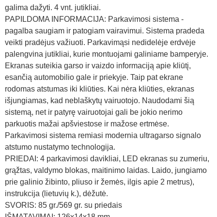
galima dažyti. 4 vnt. jutikliai.
PAPILDOMA INFORMACIJA: Parkavimosi sistema -
pagalba saugiam ir patogiam vairavimui. Sistema pradeda
veikti pradėjus važiuoti. Parkavimąsi nedidelėje erdvėje
palengvina jutikliai, kurie montuojami galiniame bamperyje.
Ekranas suteikia garso ir vaizdo informaciją apie kliūtį,
esančią automobilio gale ir priekyje. Taip pat ekrane
rodomas atstumas iki kliūties. Kai nėra kliūties, ekranas
išjungiamas, kad neblaškytų vairuotojo. Naudodami šią
sistemą, net ir patyrę vairuotojai gali be jokio nerimo
parkuotis mažai apšviestose ir mažose ertmėse.
Parkavimosi sistema remiasi modernia ultragarso signalo
atstumo nustatymo technologija.
PRIEDAI: 4 parkavimosi davikliai, LED ekranas su zumeriu,
grąžtas, valdymo blokas, maitinimo laidas. Laido, jungiamo
prie galinio žibinto, pliuso ir žemės, ilgis apie 2 metrus),
instrukcija (lietuvių k.), dėžutė.
SVORIS: 85 gr./569 gr. su priedais
IŠMATAVIMAI: 126x14x18 mm