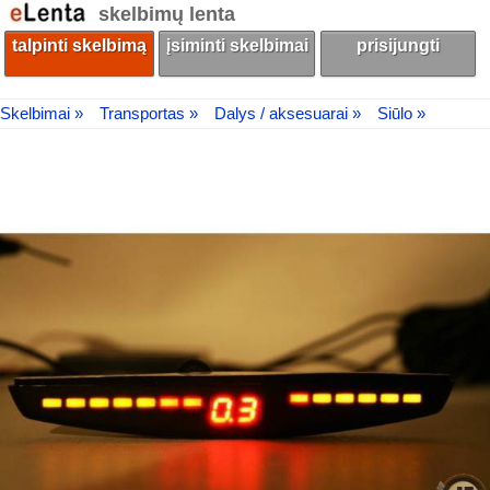
skelbimų lenta
talpinti skelbimą
įsiminti skelbimai
prisijungti
Skelbimai »
Transportas »
Dalys / aksesuarai »
Siūlo »