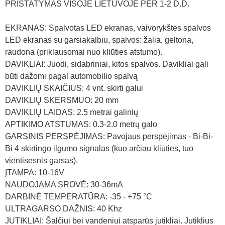
PRISTATYMAS VISOJE LIETUVOJE PER 1-2 D.D.
EKRANAS: Spalvotas LED ekranas, vaivorykštės spalvos
LED ekranas su garsiakalbiu, spalvos: žalia, geltona,
raudona (priklausomai nuo kliūties atstumo).
DAVIKLIAI: Juodi, sidabriniai, kitos spalvos. Davikliai gali
būti dažomi pagal automobilio spalvą
DAVIKLIŲ SKAIČIUS: 4 vnt. skirti galui
DAVIKLIŲ SKERSMUO: 20 mm
DAVIKLIŲ LAIDAS: 2.5 metrai galinių
APTIKIMO ATSTUMAS: 0.3-2.0 metrų galo
GARSINIS PERSPĖJIMAS: Pavojaus perspėjimas - Bi-Bi-
Bi 4 skirtingo ilgumo signalas (kuo arčiau kliūties, tuo
vientisesnis garsas).
ĮTAMPA: 10-16V
NAUDOJAMA SROVĖ: 30-36mA
DARBINĖ TEMPERATŪRA: -35 - +75 °C
ULTRAGARSO DAŽNIS: 40 Khz
JUTIKLIAI: Šalčiui bei vandeniui atsparūs jutikliai. Jutiklius