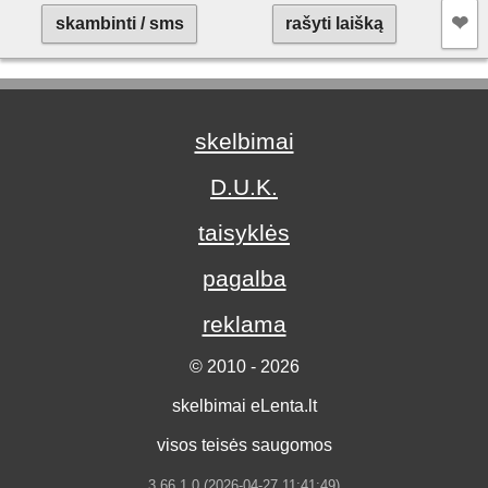
❤︎
skambinti / sms
rašyti laišką
skelbimai
D.U.K.
taisyklės
pagalba
reklama
© 2010 - 2026
skelbimai eLenta.lt
visos teisės saugomos
3.66.1.0 (2026-04-27 11:41:49)