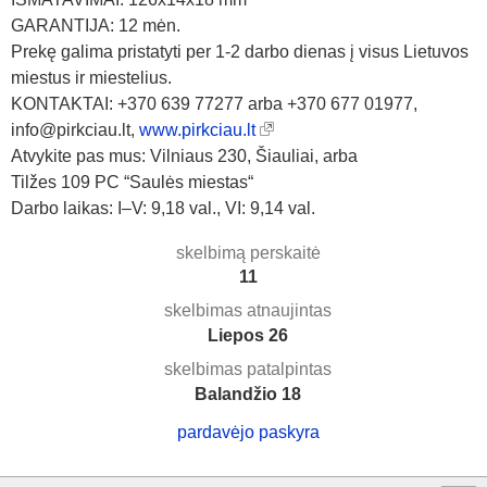
GARANTIJA: 12 mėn.
Prekę galima pristatyti per 1-2 darbo dienas į visus Lietuvos
miestus ir miestelius.
KONTAKTAI: +370 639 77277 arba +370 677 01977,
info@pirkciau.lt,
www.pirkciau.lt
Atvykite pas mus: Vilniaus 230, Šiauliai, arba
Tilžes 109 PC “Saulės miestas“
Darbo laikas: I–V: 9,18 val., VI: 9,14 val.
skelbimą perskaitė
11
skelbimas atnaujintas
Liepos 26
skelbimas patalpintas
Balandžio 18
pardavėjo paskyra