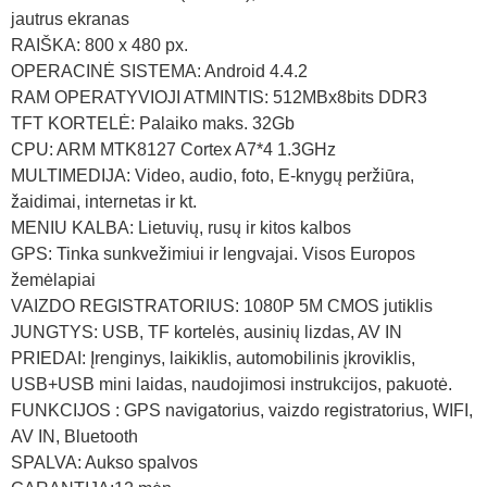
jautrus ekranas
RAIŠKA: 800 x 480 px.
OPERACINĖ SISTEMA: Android 4.4.2
RAM OPERATYVIOJI ATMINTIS: 512MBx8bits DDR3
TFT KORTELĖ: Palaiko maks. 32Gb
CPU: ARM MTK8127 Cortex A7*4 1.3GHz
MULTIMEDIJA: Video, audio, foto, E-knygų peržiūra,
žaidimai, internetas ir kt.
MENIU KALBA: Lietuvių, rusų ir kitos kalbos
GPS: Tinka sunkvežimiui ir lengvajai. Visos Europos
žemėlapiai
VAIZDO REGISTRATORIUS: 1080P 5M CMOS jutiklis
JUNGTYS: USB, TF kortelės, ausinių lizdas, AV IN
PRIEDAI: Įrenginys, laikiklis, automobilinis įkroviklis,
USB+USB mini laidas, naudojimosi instrukcijos, pakuotė.
FUNKCIJOS : GPS navigatorius, vaizdo registratorius, WIFI,
AV IN, Bluetooth
SPALVA: Aukso spalvos