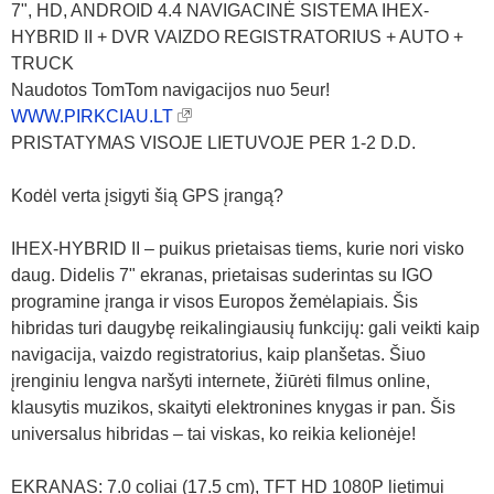
7", HD, ANDROID 4.4 NAVIGACINĖ SISTEMA IHEX-
HYBRID II + DVR VAIZDO REGISTRATORIUS + AUTO +
TRUCK
Naudotos TomTom navigacijos nuo 5eur!
WWW.PIRKCIAU.LT
PRISTATYMAS VISOJE LIETUVOJE PER 1-2 D.D.
Kodėl verta įsigyti šią GPS įrangą?
IHEX-HYBRID II – puikus prietaisas tiems, kurie nori visko
daug. Didelis 7" ekranas, prietaisas suderintas su IGO
programine įranga ir visos Europos žemėlapiais. Šis
hibridas turi daugybę reikalingiausių funkcijų: gali veikti kaip
navigacija, vaizdo registratorius, kaip planšetas. Šiuo
įrenginiu lengva naršyti internete, žiūrėti filmus online,
klausytis muzikos, skaityti elektronines knygas ir pan. Šis
universalus hibridas – tai viskas, ko reikia kelionėje!
EKRANAS: 7.0 coliai (17.5 cm), TFT HD 1080P lietimui