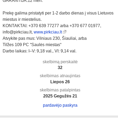
GARANTIJA:12 mėn.
Prekę galima pristatyti per 1-2 darbo dienas į visus Lietuvos
miestus ir miestelius.
KONTAKTAI: +370 639 77277 arba +370 677 01977,
info@pirkciau.lt,
www.pirkciau.lt
Atvykite pas mus: Vilniaus 230, Šiauliai, arba
Tilžes 109 PC “Saulės miestas“
Darbo laikas: I–V: 9,18 val., VI: 9,14 val.
skelbimą perskaitė
32
skelbimas atnaujintas
Liepos 26
skelbimas patalpintas
2025 Gegužės 21
pardavėjo paskyra