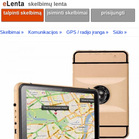
skelbimų lenta
talpinti skelbimą
įsiminti skelbimai
prisijungti
Skelbimai »
Komunikacijos »
GPS / radijo įranga »
Siūlo »