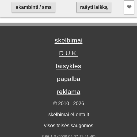
❤︎
skambinti / sms
rašyti laišką
skelbimai
D.U.K.
taisyklės
pagalba
reklama
© 2010 - 2026
skelbimai eLenta.lt
visos teisės saugomos
3.66.1.0 (2026-04-27 11:41:49)