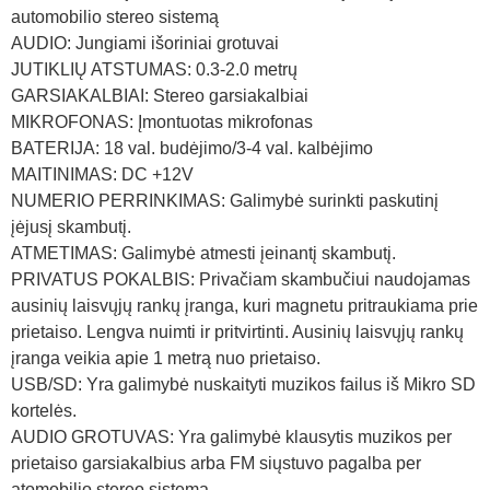
automobilio stereo sistemą
AUDIO: Jungiami išoriniai grotuvai
JUTIKLIŲ ATSTUMAS: 0.3-2.0 metrų
GARSIAKALBIAI: Stereo garsiakalbiai
MIKROFONAS: Įmontuotas mikrofonas
BATERIJA: 18 val. budėjimo/3-4 val. kalbėjimo
MAITINIMAS: DC +12V
NUMERIO PERRINKIMAS: Galimybė surinkti paskutinį
įėjusį skambutį.
ATMETIMAS: Galimybė atmesti įeinantį skambutį.
PRIVATUS POKALBIS: Privačiam skambučiui naudojamas
ausinių laisvųjų rankų įranga, kuri magnetu pritraukiama prie
prietaiso. Lengva nuimti ir pritvirtinti. Ausinių laisvųjų rankų
įranga veikia apie 1 metrą nuo prietaiso.
USB/SD: Yra galimybė nuskaityti muzikos failus iš Mikro SD
kortelės.
AUDIO GROTUVAS: Yra galimybė klausytis muzikos per
prietaiso garsiakalbius arba FM siųstuvo pagalba per
atomobilio stereo sistemą