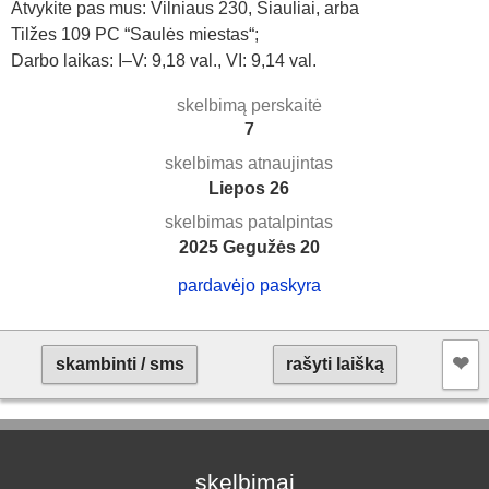
Atvykite pas mus: Vilniaus 230, Šiauliai, arba
Tilžes 109 PC “Saulės miestas“;
Darbo laikas: I–V: 9,18 val., VI: 9,14 val.
skelbimą perskaitė
7
skelbimas atnaujintas
Liepos 26
skelbimas patalpintas
2025 Gegužės 20
pardavėjo paskyra
❤︎
skambinti / sms
rašyti laišką
skelbimai