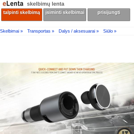
skelbimų lenta
talpinti skelbimą
įsiminti skelbimai
prisijungti
Skelbimai »
Transportas »
Dalys / aksesuarai »
Siūlo »