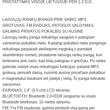
PRISTATYMAS VISOJE LIETUVOJE PER 1-2 D.D.
LAISVŲJŲ RANKŲ ĮRANGA PRIE VAIRO, MP3
GROTUVAS, FM RADIJAS, PATOGUS VALDYMAS,
GALIMAS PRIVATUS POKALBIS SU AUSINE
Laisvųjų rankų įranga reikalinga saugiam ir patogiam
vairavimui pokalbio metu. Kadangi pokalbio metu įrenginyje
reikalinga paspausti atsiliepimo mygtuką ir pamatyti
skambintojo numerį, pristatome laisvųjų rankų įrangą, kuri
tvirtinama prie vairo, kad būtų patogiau ir greičiau. Po ranka
galėsite valdyti visas reikalingas funkcijas: palaisti MP3
grotuvą, persukti dainą, nusiimti ausinę privačiam pokalbiui
ir magnetukui traukiant vėl įstatyti į vietą. Ši įranga netrukdo
vairavimui.
EKRANAS; 1.4" (3.5 cm) LCD ekranas
BLUETOOTH: Bluetooth 2.0+EDR jungiama su visais
Bluetooth telefonais. 10 metrai atstumu.
FM: Yra FM siųstuvas, galima perduoti visą garsą per