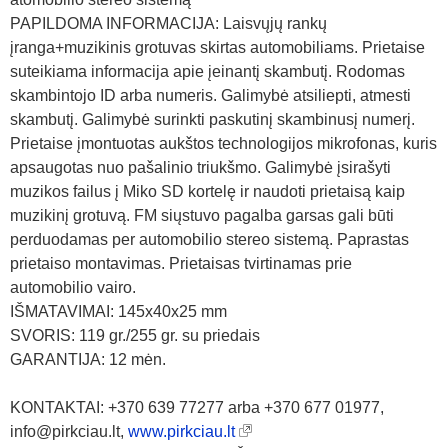
PAPILDOMA INFORMACIJA: Laisvųjų rankų
įranga+muzikinis grotuvas skirtas automobiliams. Prietaise
suteikiama informacija apie įeinantį skambutį. Rodomas
skambintojo ID arba numeris. Galimybė atsiliepti, atmesti
skambutį. Galimybė surinkti paskutinį skambinusį numerį.
Prietaise įmontuotas aukštos technologijos mikrofonas, kuris
apsaugotas nuo pašalinio triukšmo. Galimybė įsirašyti
muzikos failus į Miko SD kortelę ir naudoti prietaisą kaip
muzikinį grotuvą. FM siųstuvo pagalba garsas gali būti
perduodamas per automobilio stereo sistemą. Paprastas
prietaiso montavimas. Prietaisas tvirtinamas prie
automobilio vairo.
IŠMATAVIMAI: 145x40x25 mm
SVORIS: 119 gr./255 gr. su priedais
GARANTIJA: 12 mėn.
KONTAKTAI: +370 639 77277 arba +370 677 01977,
info@pirkciau.lt,
www.pirkciau.lt