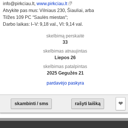
info@pirkciau.lt,
www.pirkciau.lt
Atvykite pas mus: Vilniaus 230, Šiauliai, arba
Tilžes 109 PC “Saulės miestas“;
Darbo laikas: I–V: 9,18 val., VI: 9,14 val.
skelbimą perskaitė
33
skelbimas atnaujintas
Liepos 26
skelbimas patalpintas
2025 Gegužės 21
pardavėjo paskyra
❤︎
skambinti / sms
rašyti laišką