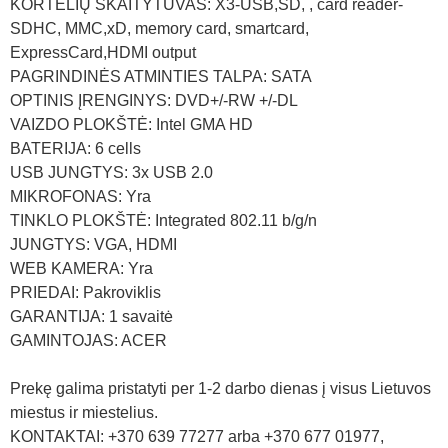
KORTELIŲ SKAITYTUVAS: X3-USB,SD, , card reader-
SDHC, MMC,xD, memory card, smartcard,
ExpressCard,HDMI output
PAGRINDINĖS ATMINTIES TALPA: SATA
OPTINIS ĮRENGINYS: DVD+/-RW +/-DL
VAIZDO PLOKŠTĖ: Intel GMA HD
BATERIJA: 6 cells
USB JUNGTYS: 3x USB 2.0
MIKROFONAS: Yra
TINKLO PLOKŠTĖ: Integrated 802.11 b/g/n
JUNGTYS: VGA, HDMI
WEB KAMERA: Yra
PRIEDAI: Pakroviklis
GARANTIJA: 1 savaitė
GAMINTOJAS: ACER
Prekę galima pristatyti per 1-2 darbo dienas į visus Lietuvos
miestus ir miestelius.
KONTAKTAI: +370 639 77277 arba +370 677 01977,