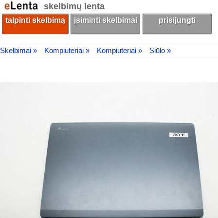
skelbimų lenta
talpinti skelbimą
įsiminti skelbimai
prisijungti
Skelbimai »
Kompiuteriai »
Kompiuteriai »
Siūlo »