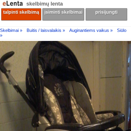
skelbimų lenta
talpinti skelbimą
įsiminti skelbimai
prisijungti
Skelbimai »
Buitis / laisvalaikis »
Auginantiems vaikus »
Siūlo
»