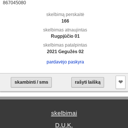
867045080
skelbimą perskaitė
166
skelbimas atnaujintas
Rugpjūčio 01
skelbimas patalpintas
2021 Gegužės 02
pardavėjo paskyra
❤︎
skambinti / sms
rašyti laišką
skelbimai
D.U.K.