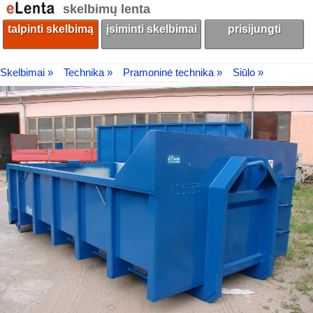
skelbimų lenta
talpinti skelbimą
įsiminti skelbimai
prisijungti
Skelbimai »
Technika »
Pramoninė technika »
Siūlo »