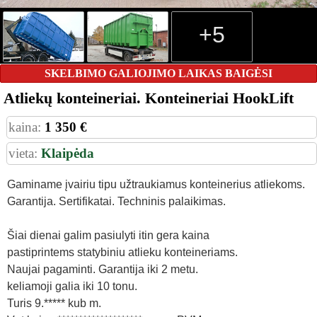
+5
SKELBIMO GALIOJIMO LAIKAS BAIGĖSI
Atliekų konteineriai. Konteineriai HookLift
kaina:
1 350 €
vieta:
Klaipėda
Gaminame įvairiu tipu užtraukiamus konteinerius atliekoms.
Garantija. Sertifikatai. Techninis palaikimas.
Šiai dienai galim pasiulyti itin gera kaina
pastiprintems statybiniu atlieku konteineriams.
Naujai pagaminti. Garantija iki 2 metu.
keliamoji galia iki 10 tonu.
Turis 9.***** kub m.