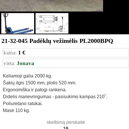
21-32-045 Padėklų vežimėlis PL2000BPQ
kaina:
1 €
vieta:
Jonava
Keliamoji galia 2000 kg.
Šakių ilgis 1500 mm, plotis 520 mm.
Ergonomiška ir patogi rankena.
Didelis manevringumas - pasisukimo kampas 210˚.
Poliuretano ratukai.
Masė 110 kg.
skelbimą perskaitė
19