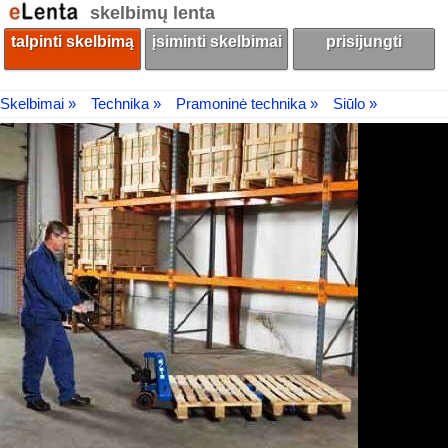
skelbimų lenta
talpinti skelbimą
įsiminti skelbimai
prisijungti
Skelbimai »
Technika »
Pramoninė technika »
Siūlo »