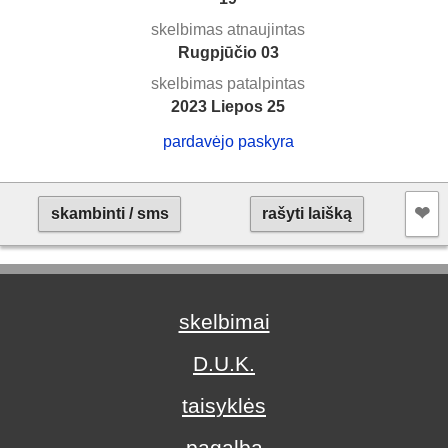
skelbimas atnaujintas
Rugpjūčio 03
skelbimas patalpintas
2023 Liepos 25
pardavėjo paskyra
❤︎
skambinti / sms
rašyti laišką
skelbimai
D.U.K.
taisyklės
pagalba