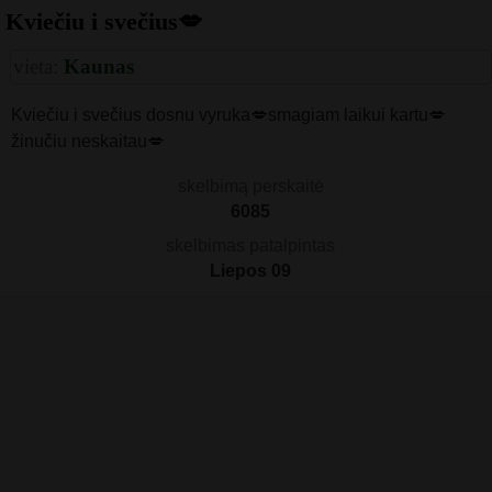
Kviečiu i svečius💋
vieta:
Kaunas
Kviečiu i svečius dosnu vyruka💋smagiam laikui kartu💋
žinučiu neskaitau💋
skelbimą perskaitė
6085
skelbimas patalpintas
Liepos 09