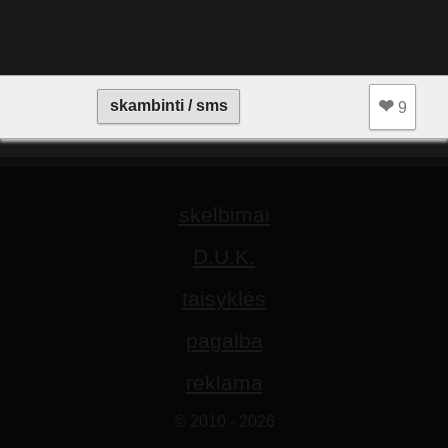
❤︎
skambinti / sms
9
skelbimai
D.U.K.
taisyklės
pagalba
reklama
© 2010 - 2026