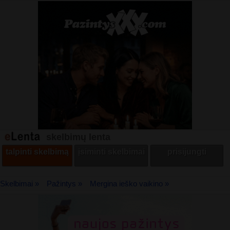
skelbimų lenta
talpinti skelbimą
įsiminti skelbimai
prisijungti
Skelbimai »
Pažintys »
Mergina ieško vaikino »