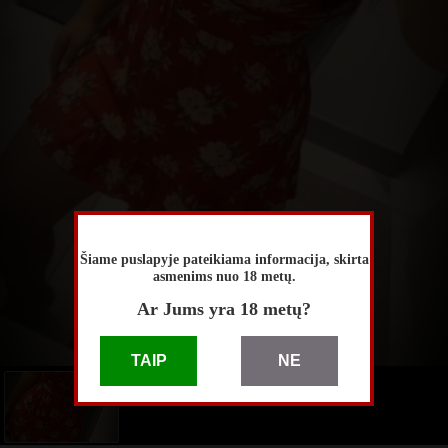
Šiame puslapyje pateikiama informacija, skirta
asmenims nuo 18 metų.
Ar Jums yra 18 metų?
TAIP
NE