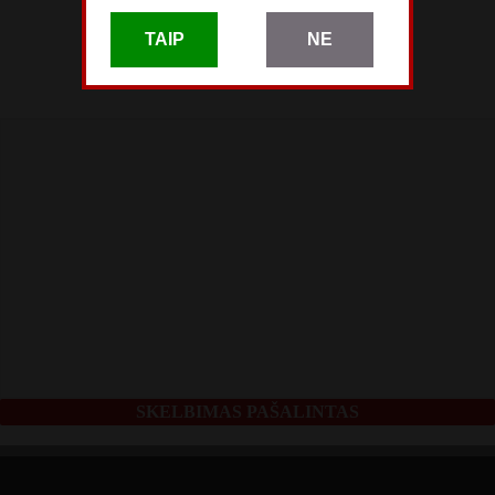
skelbimas patalpintas
Liepos 09
TAIP
NE
pardavėjo paskyra
SKELBIMAS PAŠALINTAS