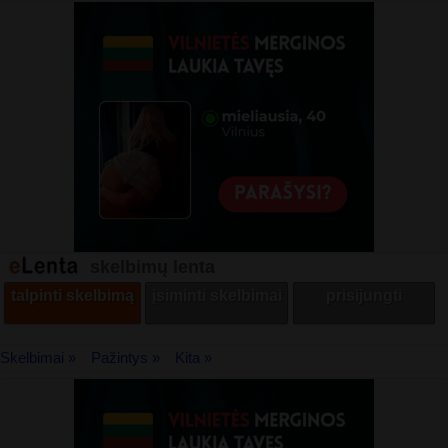
skelbimų lenta
talpinti skelbimą
įsiminti skelbimai
prisijungti
Skelbimai »
Pažintys »
Kita »