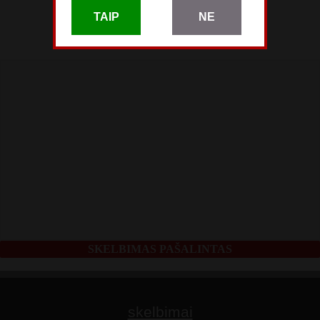
Liepos 06
TAIP
NE
pardavėjo paskyra
SKELBIMAS PAŠALINTAS
skelbimai