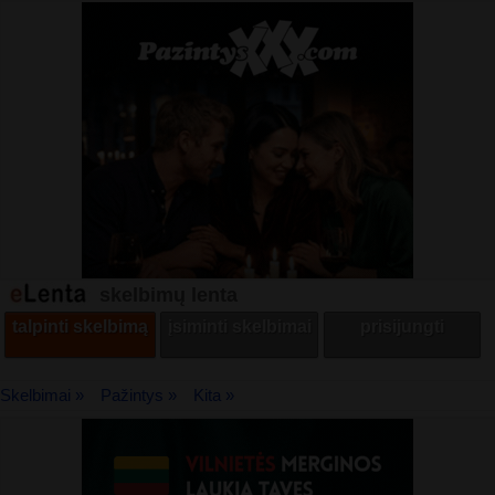
skelbimų lenta
talpinti skelbimą
įsiminti skelbimai
prisijungti
Skelbimai »
Pažintys »
Kita »