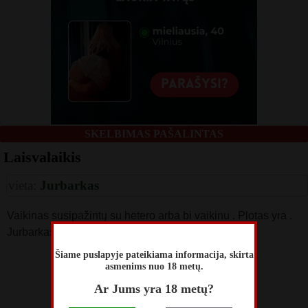
SKELBIMAS PAŠALINTAS
Laisvalaikis
vieta:
Jurbarkas
Vaikinas susipažintų su hetero arba bi vaikinu . Plotas yra .
Jurbarkas . Paremsiu .
Šiame puslapyje pateikiama informacija, skirta
skelbimą perskaitė
asmenims nuo 18 metų.
188
Ar Jums yra 18 metų?
skelbimas patalpintas