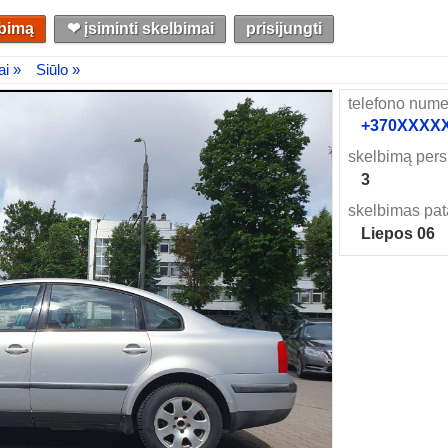
lbimą
❤︎ įsiminti skelbimai
prisijungti
ai »
Siūlo »
telefono nume
+370XXXXXX
skelbimą pers
3
skelbimas pat
Liepos 06