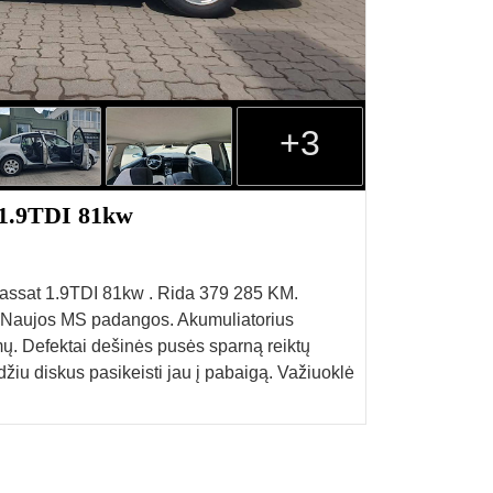
+3
 1.9TDI 81kw
assat 1.9TDI 81kw . Rida 379 285 KM.
. Naujos MS padangos. Akumuliatorius
mų. Defektai dešinės pusės sparną reiktų
abdžiu diskus pasikeisti jau į pabaigą. Važiuoklė