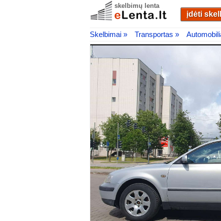
skelbimų lenta
įdėti ske
Skelbimai »
Transportas »
Automobili