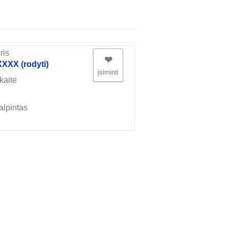
ris
❤︎
XX (rodyti)
įsiminti
kaitė
alpintas