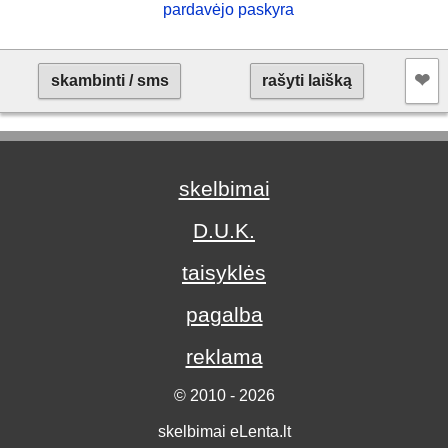
pardavėjo paskyra
❤︎
skambinti / sms
rašyti laišką
skelbimai
D.U.K.
taisyklės
pagalba
reklama
© 2010 - 2026
skelbimai eLenta.lt