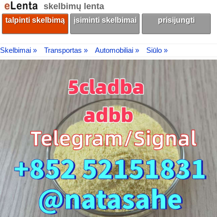
skelbimų lenta
talpinti skelbimą
įsiminti skelbimai
prisijungti
Skelbimai »
Transportas »
Automobiliai »
Siūlo »