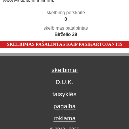
www.EkskavatoriuNuoma.
skelbimą perskaitė
0
skelbimas patalpintas
Birželio 29
SKELBIMAS PAŠALINTAS KAIP PASIKARTOJANTIS
skelbimai
D.U.K.
taisyklės
pagalba
reklama