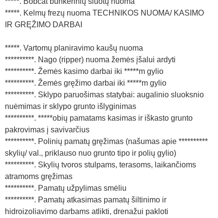
*****. Bobcat bunkerinių šluotų nuoma
*****. Kelmų frezų nuoma TECHNIKOS NUOMA/ KASIMO
IR GRĘŽIMO DARBAI
*****. Vartomų planiravimo kaušų nuoma
**********. Nago (ripper) nuoma žemės įšalui ardyti
**********. Žemės kasimo darbai iki *****m gylio
**********. Žemės gręžimo darbai iki *****m gylio
**********. Sklypo paruošimas statybai: augalinio sluoksnio
nuėmimas ir sklypo grunto išlyginimas
**********. *****obių pamatams kasimas ir iškasto grunto
pakrovimas į savivarčius
**********. Polinių pamatų gręžimas (našumas apie **********
skylių/ val., priklauso nuo grunto tipo ir polių gylio)
**********. Skylių tvoros stulpams, terasoms, laikančioms
atramoms gręžimas
**********. Pamatų užpylimas smėliu
**********. Pamatų atkasimas pamatų šiltinimo ir
hidroizoliavimo darbams atlikti, drenažui pakloti