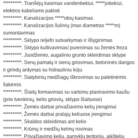
**********. Tranšėjų kasimas vandentiekiui, *****jotiekiui,
elektros kabeliams pakloti
**********. Kanalizacijos *****obių kasimas
**********. Kanalizacijos šulinių (max diametras *****m)
sumontavimas
**********. Sklypo reljefo sutvarkymas ir išlyginimas
**********. Sklypo kultivavimas/ purenimas su žemės freza
**********. Juodžemio, augalinio grunto skleidimas sklype
**********. Senų pamatų ir sienų griovimas, betoninės dangos
ir grindų ardymas su hidrauliniu kūju
**********. Statybinių medžiagų iškrovimas su paletinėmis
šakėmis
**********. Šlaitų formavimas su vartomu planiravimo kaušu
(prie tvenkinių, kelio griovių, sklypo šlaituose)
**********. Žemės darbai privažiavimo kelių įrengimui
**********. Žemės darbai pralajų keliuose įrengimui
**********. Skaldos skleidimas ant kelio
**********. Krūmų ir medžių kelmų rovimas
**********. Privažiavimo kelių, gamyklų teritorijų, aikštelių