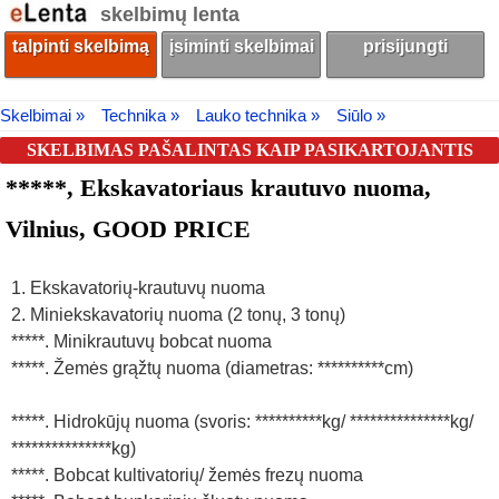
skelbimų lenta
talpinti skelbimą
įsiminti skelbimai
prisijungti
Skelbimai »
Technika »
Lauko technika »
Siūlo »
SKELBIMAS PAŠALINTAS KAIP PASIKARTOJANTIS
*****, Ekskavatoriaus krautuvo nuoma,
Vilnius, GOOD PRICE
1. Ekskavatorių-krautuvų nuoma
2. Miniekskavatorių nuoma (2 tonų, 3 tonų)
*****. Minikrautuvų bobcat nuoma
*****. Žemės grąžtų nuoma (diametras: **********cm)
*****. Hidrokūjų nuoma (svoris: **********kg/ ***************kg/
***************kg)
*****. Bobcat kultivatorių/ žemės frezų nuoma