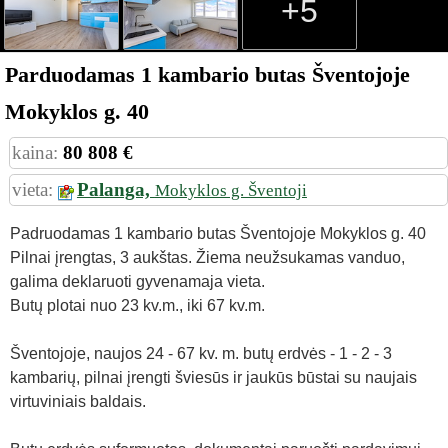
+5
Parduodamas 1 kambario butas Šventojoje
Mokyklos g. 40
kaina:
80 808 €
vieta:
Palanga,
Mokyklos g. Šventoji
Padruodamas 1 kambario butas Šventojoje Mokyklos g. 40
Pilnai įrengtas, 3 aukštas. Žiema neužsukamas vanduo,
galima deklaruoti gyvenamaja vieta.
Butų plotai nuo 23 kv.m., iki 67 kv.m.
Šventojoje, naujos 24 - 67 kv. m. butų erdvės - 1 - 2 - 3
kambarių, pilnai įrengti šviesūs ir jaukūs būstai su naujais
virtuviniais baldais.