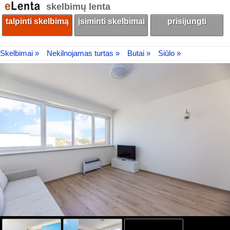
skelbimų lenta
talpinti skelbimą
įsiminti skelbimai
prisijungti
Skelbimai »
Nekilnojamas turtas »
Butai »
Siūlo »