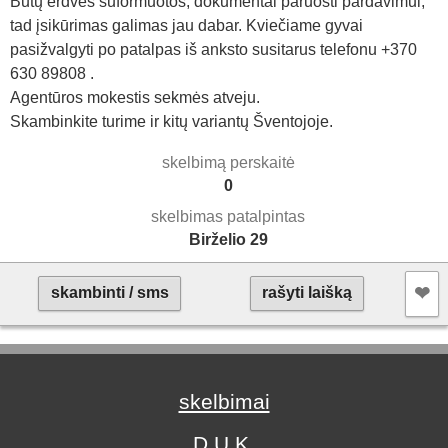
Butų erdvės suformuotos, dokumentai paruošti pardavimui,
tad įsikūrimas galimas jau dabar. Kviečiame gyvai
pasižvalgyti po patalpas iš anksto susitarus telefonu +370
630 89808 .
Agentūros mokestis sekmės atveju.
Skambinkite turime ir kitų variantų Šventojoje.
skelbimą perskaitė
0
skelbimas patalpintas
Birželio 29
❤︎
skambinti / sms
rašyti laišką
skelbimai
D.U.K.