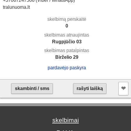
+37067247506 (Viber / WhatsApp)
tralunuoma.lt
skelbimą perskaitė
0
skelbimas atnaujintas
Rugpjūčio 03
skelbimas patalpintas
Birželio 29
pardavėjo paskyra
❤︎
skambinti / sms
rašyti laišką
skelbimai