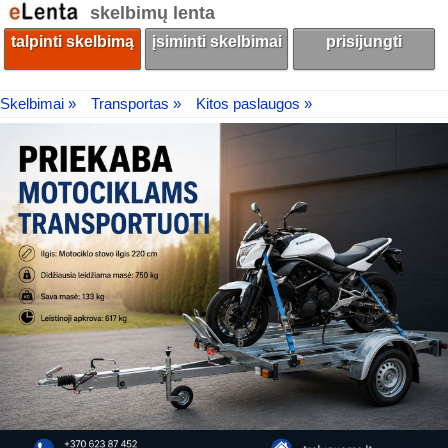
skelbimų lenta
talpinti skelbimą
įsiminti skelbimai
prisijungti
Skelbimai »
Transportas »
Kitos paslaugos »