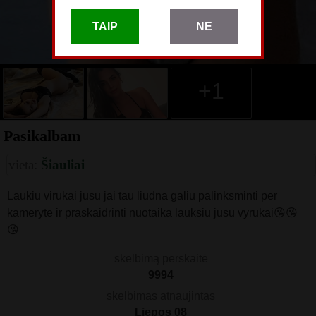
TAIP
NE
+1
Pasikalbam
vieta:
Šiauliai
Laukiu virukai jusu jai tau liudna galiu palinksminti per
kameryte ir praskaidrinti nuotaika lauksiu jusu vyrukai😘😘
😘
skelbimą perskaitė
9994
skelbimas atnaujintas
Liepos 08