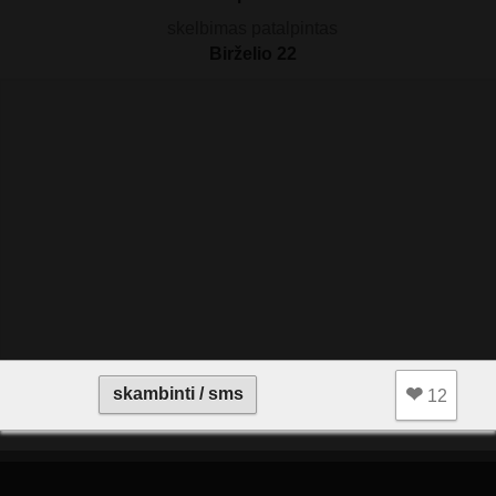
skelbimas patalpintas
Birželio 22
❤︎
skambinti / sms
12