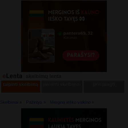
skelbimų lenta
talpinti skelbimą
įsiminti skelbimai
prisijungti
Skelbimai »
Pažintys »
Mergina ieško vaikino »