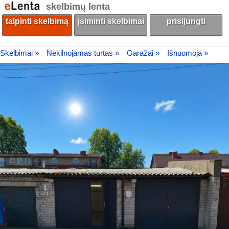
skelbimų lenta
talpinti skelbimą
įsiminti skelbimai
prisijungti
Skelbimai »
Nekilnojamas turtas »
Garažai »
Išnuomoja »