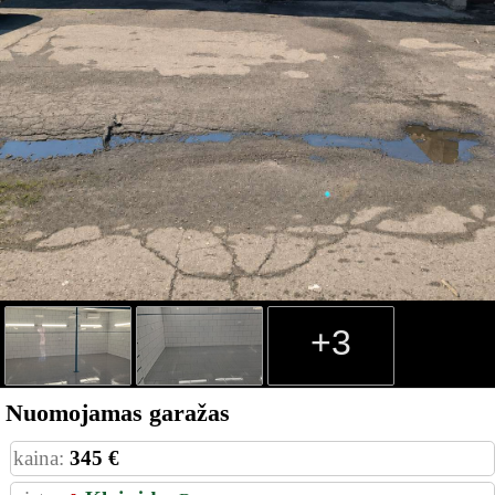
+3
Nuomojamas garažas
kaina:
345 €