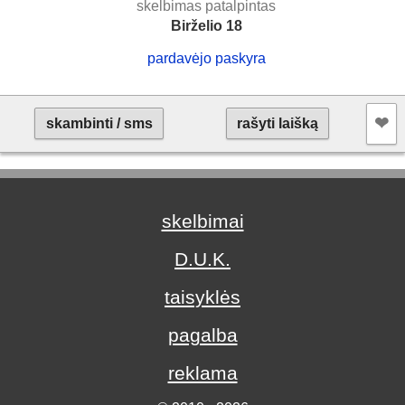
skelbimas patalpintas
Birželio 18
pardavėjo paskyra
❤︎
skambinti / sms
rašyti laišką
skelbimai
D.U.K.
taisyklės
pagalba
reklama