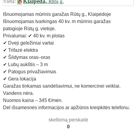
vieta:
Klaipėda,
Rūtų g.
Išnuomojamas mūrinis garažas Rūtų g., Klaipėdoje
Išnuomojamas tvarkingas 40 kv. m mūrinis garažas
patogioje Rūtų g. vietoje.
Privalumai: ✔ 40 kv. m plotas
✔ Dveji geležiniai vartai
✔ Trifazė elektra
✔ Šildymas oras–oras
✔ Lubų aukštis – 3 m
✔ Patogus privažiavimas
✔ Gera lokacija
Garažas tinkamas sandėliavimui, ne komercinei veiklai.
Vandens nėra.
Nuomos kaina – 345 €/mėn.
Dėl išsamesnės informacijos ar apžiūros kreipkitės telefonu.
skelbimą perskaitė
0