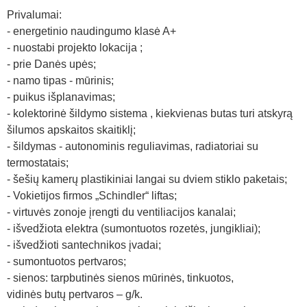
Privalumai:
- energetinio naudingumo klasė A+
- nuostabi projekto lokacija ;
- prie Danės upės;
- namo tipas - mūrinis;
- puikus išplanavimas;
- kolektorinė šildymo sistema , kiekvienas butas turi atskyrą
šilumos apskaitos skaitiklį;
- šildymas - autonominis reguliavimas, radiatoriai su
termostatais;
- šešių kamerų plastikiniai langai su dviem stiklo paketais;
- Vokietijos firmos „Schindler“ liftas;
- virtuvės zonoje įrengti du ventiliacijos kanalai;
- išvedžiota elektra (sumontuotos rozetės, jungikliai);
- išvedžioti santechnikos įvadai;
- sumontuotos pertvaros;
- sienos: tarpbutinės sienos mūrinės, tinkuotos,
vidinės butų pertvaros – g/k.