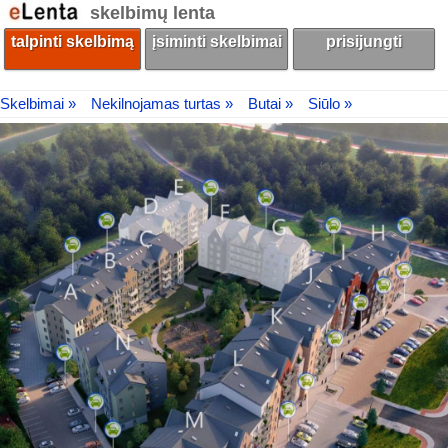
skelbimų lenta
talpinti skelbimą
įsiminti skelbimai
prisijungti
Skelbimai »
Nekilnojamas turtas »
Butai »
Siūlo »