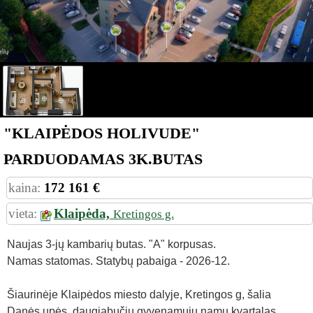
"KLAIPĖDOS HOLIVUDE"
PARDUODAMAS 3K.BUTAS
kaina:
172 161 €
vieta:
Klaipėda,
Kretingos g.
Naujas 3-jų kambarių butas. "A" korpusas.
Namas statomas. Statybų pabaiga - 2026-12.
Šiaurinėje Klaipėdos miesto dalyje, Kretingos g, šalia
Danės upės, daugiabučių gyvenamųjų namų kvartalas