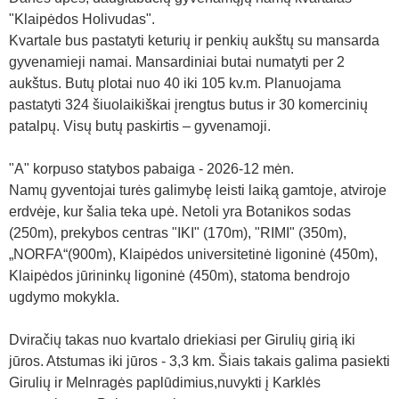
"Klaipėdos Holivudas".
Kvartale bus pastatyti keturių ir penkių aukštų su mansarda
gyvenamieji namai. Mansardiniai butai numatyti per 2
aukštus. Butų plotai nuo 40 iki 105 kv.m. Planuojama
pastatyti 324 šiuolaikiškai įrengtus butus ir 30 komercinių
patalpų. Visų butų paskirtis – gyvenamoji.
"A" korpuso statybos pabaiga - 2026-12 mėn.
Namų gyventojai turės galimybę leisti laiką gamtoje, atviroje
erdvėje, kur šalia teka upė. Netoli yra Botanikos sodas
(250m), prekybos centras "IKI" (170m), "RIMI" (350m),
„NORFA“(900m), Klaipėdos universitetinė ligoninė (450m),
Klaipėdos jūrininkų ligoninė (450m), statoma bendrojo
ugdymo mokykla.
Dviračių takas nuo kvartalo driekiasi per Girulių girią iki
jūros. Atstumas iki jūros - 3,3 km. Šiais takais galima pasiekti
Girulių ir Melnragės paplūdimius,nuvykti į Karklės