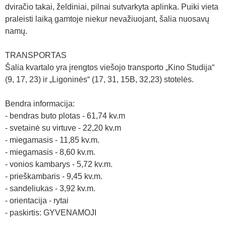
dviračio takai, želdiniai, pilnai sutvarkyta aplinka. Puiki vieta
praleisti laiką gamtoje niekur nevažiuojant, šalia nuosavų
namų.
TRANSPORTAS
Šalia kvartalo yra įrengtos viešojo transporto „Kino Studija“
(9, 17, 23) ir „Ligoninės“ (17, 31, 15B, 32,23) stotelės.
Bendra informacija:
- bendras buto plotas - 61,74 kv.m
- svetainė su virtuve - 22,20 kv.m
- miegamasis - 11,85 kv.m.
- miegamasis - 8,60 kv.m.
- vonios kambarys - 5,72 kv.m.
- prieškambaris - 9,45 kv.m.
- sandeliukas - 3,92 kv.m.
- orientacija - rytai
- paskirtis: GYVENAMOJI