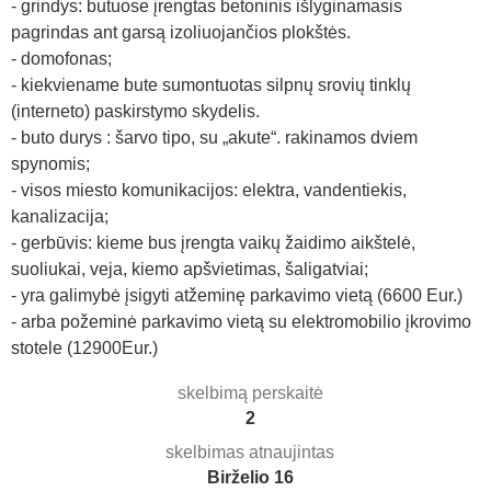
- grindys: butuose įrengtas betoninis išlyginamasis
pagrindas ant garsą izoliuojančios plokštės.
- domofonas;
- kiekviename bute sumontuotas silpnų srovių tinklų
(interneto) paskirstymo skydelis.
- buto durys : šarvo tipo, su „akute“. rakinamos dviem
spynomis;
- visos miesto komunikacijos: elektra, vandentiekis,
kanalizacija;
- gerbūvis: kieme bus įrengta vaikų žaidimo aikštelė,
suoliukai, veja, kiemo apšvietimas, šaligatviai;
- yra galimybė įsigyti atžeminę parkavimo vietą (6600 Eur.)
- arba požeminė parkavimo vietą su elektromobilio įkrovimo
stotele (12900Eur.)
skelbimą perskaitė
2
skelbimas atnaujintas
Birželio 16