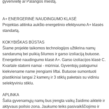
gyvenvietę ar Palangos miestą.
A+ ENERGERINĖ NAUDINGUMO KLASĖ
Projektas atitinka aukšto energetinio efektyvumo A+ klasės
standartą.
KOKYBIŠKAS BŪSTAS
Šiame projekte taikomos technologijos užtikrina namų
sandarumą bei puikią šilumos ir garso izoliaciją butuose.
Energetinė naudingumo klasė A+. Garso izoliacijos klasė C.
Kvartale statomi namai - mūriniai. Gyventojų patogumui
kiekviename name įrengiami liftai. Butuose sumontuoti
plastikiniai langai 2 kamerų ir 3 stiklų paketais su vidiniu
selektyviniu stiklu.
APLINKA
Šalia gyvenamųjų namų bus įrengta vaikų žaidimo aiktelė ir
aktyvaus poilsio zona. Jaukumo teiks pasivaikščiojimo ir