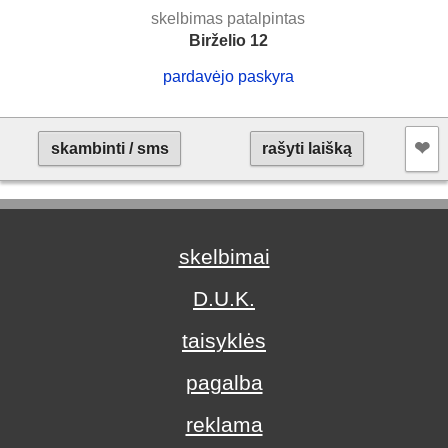
skelbimas patalpintas
Birželio 12
pardavėjo paskyra
❤︎
skambinti / sms
rašyti laišką
skelbimai
D.U.K.
taisyklės
pagalba
reklama