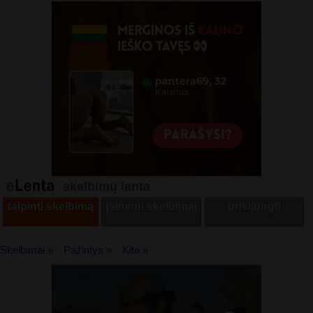
skelbimų lenta
talpinti skelbimą
įsiminti skelbimai
prisijungti
Skelbimai »
Pažintys »
Kita »