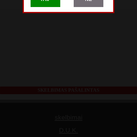
Birželio 04
SKELBIMAS PAŠALINTAS
skelbimai
D.U.K.