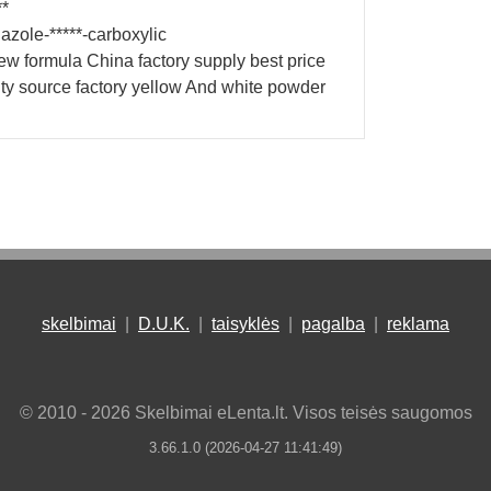
**
dazole-*****-carboxylic
new formula China factory supply best price
ity source factory yellow And white powder
skelbimai
|
D.U.K.
|
taisyklės
|
pagalba
|
reklama
© 2010 - 2026 Skelbimai eLenta.lt. Visos teisės saugomos
3.66.1.0 (2026-04-27 11:41:49)