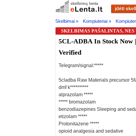
skelbimų lenta
įdėti ske
Skelbimai »
Kompiuteriai »
Kompiuteri
SKELBIMAS PAŠALINTAS, NE
5CL-ADBA In Stock Now | 
Verified
Telegram/signal:*****
5cladba Raw Materials precursor 5fa
dmf k**********
alprazolam *****
***** bromazolam
benzodiazepines Sleeping and seda
etizolam *****
Protonitazene *****
opioid analgesia and sedative