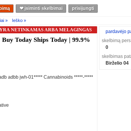
lbimą
❤︎ įsiminti skelbimai
prisijungti
ai »
Ieško »
S YRA NETINKAMAS ARBA MELAGINGAS
pardavėjo p
Buy Today Ships Today | 99.9%
skelbimą pers
0
skelbimas pat
Birželio 04
db adbb jwh-01***** Cannabinoids *****-*****
tive