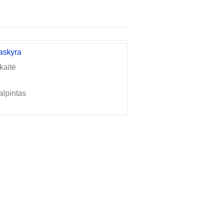
askyra
kaitė
alpintas