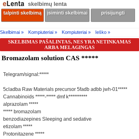
skelbimų lenta
talpinti skelbimą
įsiminti skelbimai
prisijungti
Skelbimai »
Kompiuteriai »
Kompiuteriai »
Ieško »
SKELBIMAS PAŠALINTAS, NES YRA NETINKAMAS
ARBA MELAGINGAS
Bromazolam solution CAS *****
Telegram/signal:*****
5cladba Raw Materials precursor 5fadb adbb jwh-01*****
Cannabinoids *****-***** dmf k**********
alprazolam *****
***** bromazolam
benzodiazepines Sleeping and sedative
etizolam *****
Protonitazene *****