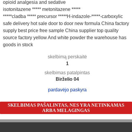
opioid analgesia and sedative
isotonitazene ***** metonitazene *****
*****cladba ***** precursor *****H-indazole-*****-carboxylic
safe delivery hot sale door to door new formula China factory
supply best price free sample China supplier top quality
source factory yellow And white powder the warehouse has
goods in stock
skelbimą perskaitė
1
skelbimas patalpintas
Birželio 04
pardavėjo paskyra
SKELBIMAS PAŠALINTAS, NES YRA NETINKAMAS
ARBA MELAGINGAS