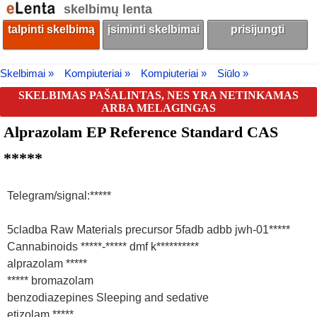
skelbimų lenta
talpinti skelbimą
įsiminti skelbimai
prisijungti
Skelbimai »
Kompiuteriai »
Kompiuteriai »
Siūlo »
SKELBIMAS PAŠALINTAS, NES YRA NETINKAMAS
ARBA MELAGINGAS
Alprazolam EP Reference Standard CAS
*****
Telegram/signal:*****
5cladba Raw Materials precursor 5fadb adbb jwh-01*****
Cannabinoids *****-***** dmf k**********
alprazolam *****
***** bromazolam
benzodiazepines Sleeping and sedative
etizolam *****