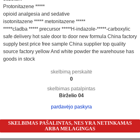
Protonitazene *****
opioid analgesia and sedative
isotonitazene ***** metonitazene *****
*****cladba ***** precursor *****H-indazole-*****-carboxylic
safe delivery hot sale door to door new formula China factory
supply best price free sample China supplier top quality
source factory yellow And white powder the warehouse has
goods in stock
skelbimą perskaitė
0
skelbimas patalpintas
Birželio 04
pardavėjo paskyra
SKELBIMAS PAŠALINTAS, NES YRA NETINKAMAS
ARBA MELAGINGAS