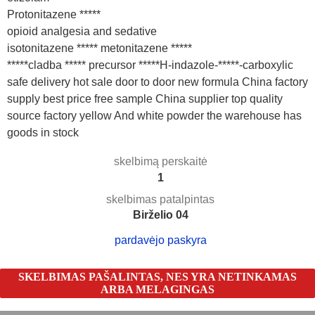
Protonitazene *****
opioid analgesia and sedative
isotonitazene ***** metonitazene *****
*****cladba ***** precursor *****H-indazole-*****-carboxylic
safe delivery hot sale door to door new formula China factory
supply best price free sample China supplier top quality
source factory yellow And white powder the warehouse has
goods in stock
skelbimą perskaitė
1
skelbimas patalpintas
Birželio 04
pardavėjo paskyra
SKELBIMAS PAŠALINTAS, NES YRA NETINKAMAS
ARBA MELAGINGAS