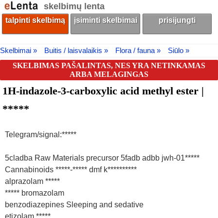
skelbimų lenta
talpinti skelbimą
įsiminti skelbimai
prisijungti
Skelbimai »
Buitis / laisvalaikis »
Flora / fauna »
Siūlo »
SKELBIMAS PAŠALINTAS, NES YRA NETINKAMAS
ARBA MELAGINGAS
1H-indazole-3-carboxylic acid methyl ester |
*****
Telegram/signal:*****
5cladba Raw Materials precursor 5fadb adbb jwh-01*****
Cannabinoids *****-***** dmf k**********
alprazolam *****
***** bromazolam
benzodiazepines Sleeping and sedative
etizolam *****