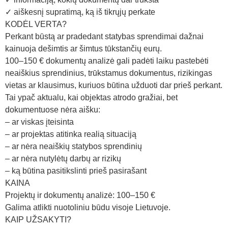
✓ aiškesnį supratimą, ką iš tikrųjų perkate
KODĖL VERTA?
Perkant būstą ar pradedant statybas sprendimai dažnai
kainuoja dešimtis ar šimtus tūkstančių eurų.
100–150 € dokumentų analizė gali padėti laiku pastebėti
neaiškius sprendinius, trūkstamus dokumentus, rizikingas
vietas ar klausimus, kuriuos būtina užduoti dar prieš perkant.
Tai ypač aktualu, kai objektas atrodo gražiai, bet
dokumentuose nėra aišku:
– ar viskas įteisinta
– ar projektas atitinka realią situaciją
– ar nėra neaiškių statybos sprendinių
– ar nėra nutylėtų darbų ar rizikų
– ką būtina pasitikslinti prieš pasirašant
KAINA
Projektų ir dokumentų analizė: 100–150 €
Galima atlikti nuotoliniu būdu visoje Lietuvoje.
KAIP UŽSAKYTI?