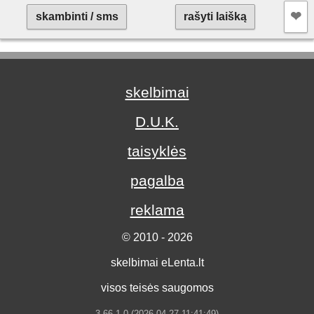
❤︎
skambinti / sms
rašyti laišką
skelbimai
D.U.K.
taisyklės
pagalba
reklama
© 2010 - 2026
skelbimai eLenta.lt
visos teisės saugomos
3.66.1.0 (2026-04-27 11:41:49)