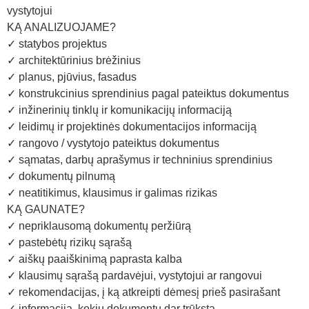
vystytojui
KĄ ANALIZUOJAME?
✓ statybos projektus
✓ architektūrinius brėžinius
✓ planus, pjūvius, fasadus
✓ konstrukcinius sprendinius pagal pateiktus dokumentus
✓ inžinerinių tinklų ir komunikacijų informaciją
✓ leidimų ir projektinės dokumentacijos informaciją
✓ rangovo / vystytojo pateiktus dokumentus
✓ sąmatas, darbų aprašymus ir techninius sprendinius
✓ dokumentų pilnumą
✓ neatitikimus, klausimus ir galimas rizikas
KĄ GAUNATE?
✓ nepriklausomą dokumentų peržiūrą
✓ pastebėtų rizikų sąrašą
✓ aiškų paaiškinimą paprasta kalba
✓ klausimų sąrašą pardavėjui, vystytojui ar rangovui
✓ rekomendacijas, į ką atkreipti dėmesį prieš pasirašant
✓ informaciją, kokių dokumentų dar trūksta