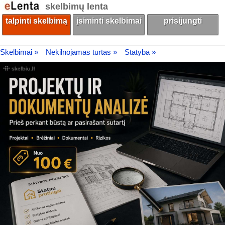
skelbimų lenta
talpinti skelbimą
įsiminti skelbimai
prisijungti
Skelbimai »
Nekilnojamas turtas »
Statyba »