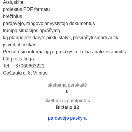
Atsiųskite:
projektus PDF formatu
brėžinius
pardavėjo, rangovo ar vystytojo dokumentus
trumpą situacijos aprašymą
ką planuojate daryti: pirkti, statyti, pasirašyti sutartį ar tik
įsivertinti rizikas
Peržiūrėsiu informaciją ir pasakysiu, kokia analizės apimtis
būtų reikalinga.
Tel.: +37060663221
Goštauto g. 8, Vilnius
skelbimą perskaitė
0
skelbimas patalpintas
Birželio 03
pardavėjo paskyra