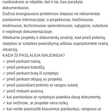
nuotraukose ar objekte, bet ir tai, kas parašyta
dokumentuose.
Dažnai brangiausios problemos slepiasi ne reklaminėje
pardavimo informacijoje, o projektuose, brėžiniuose,
leidimuose, techniniuose sprendiniuose, sąlygose, sutartyse
ir nepilnoje dokumentacijoje.
Atliekame projektų ir dokumentų analizę, kad prieš pirkimą,
statybas ar sutarties pasirašymą aiškiau suprastumėte realią
situaciją.
KADA ŠI PASLAUGA NAUDINGA?
✓ prieš perkant namą
✓ prieš perkant kotedžą
✓ prieš perkant butą iš vystytojo
✓ prieš perkant sklypą su projektu
✓ prieš pasirašant pirkimo ar rangos sutartį
✓ prieš mokant avansą
✓ kai pardavėjas ar vystytojas pateikia daug dokumentų
✓ kai nežinote, ar projekte nėra rizikų
✓ kai norite pasiruošti klausimus pardavėjui, rangovui ar