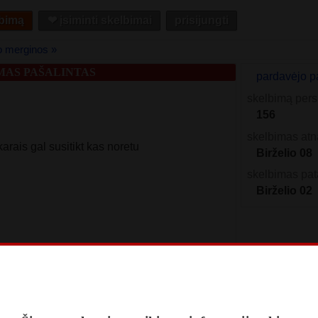
lbimą
❤︎ įsiminti skelbimai
prisijungti
o merginos »
MAS PAŠALINTAS
pardavėjo p
skelbimą pers
156
skelbimas atn
arais gal susitikt kas noretu
Birželio 08
skelbimas pat
Birželio 02