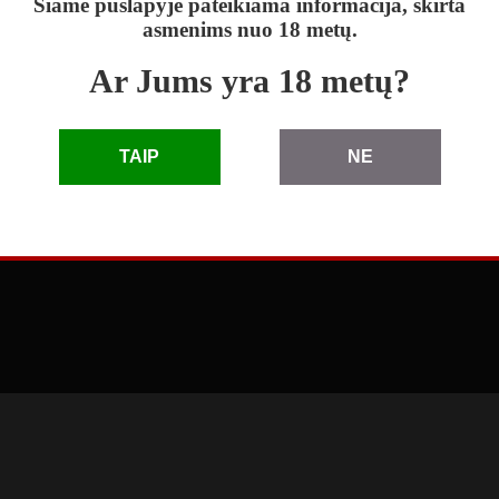
Šiame puslapyje pateikiama informacija, skirta
asmenims nuo 18 metų.
Ar Jums yra 18 metų?
skelbimai
|
D.U.K.
|
taisyklės
|
pagalba
|
reklama
TAIP
NE
© 2010 - 2026 Skelbimai eLenta.lt. Visos teisės saugomos
3.66.1.0 (2026-04-27 11:41:49)