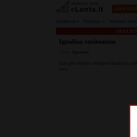
skelbimų lenta
įdėti ske
Skelbimai »
Pažintys »
Vaikinas iešk
SKELBI
Ignalina susimatom
vieta:
Ignalina
Gal yra moteru merginu liudinciu vak
*****