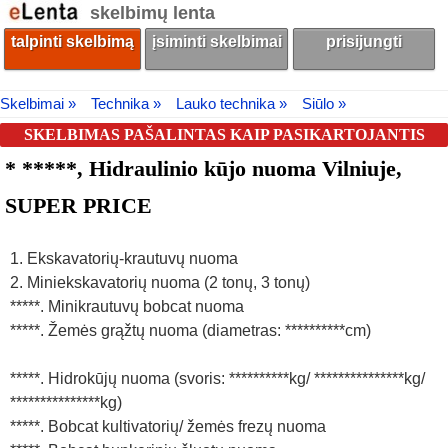
skelbimų lenta
talpinti skelbimą
įsiminti skelbimai
prisijungti
Skelbimai »
Technika »
Lauko technika »
Siūlo »
SKELBIMAS PAŠALINTAS KAIP PASIKARTOJANTIS
* *****, Hidraulinio kūjo nuoma Vilniuje,
SUPER PRICE
1. Ekskavatorių-krautuvų nuoma
2. Miniekskavatorių nuoma (2 tonų, 3 tonų)
*****. Minikrautuvų bobcat nuoma
*****. Žemės grąžtų nuoma (diametras: **********cm)
*****. Hidrokūjų nuoma (svoris: **********kg/ ***************kg/
***************kg)
*****. Bobcat kultivatorių/ žemės frezų nuoma