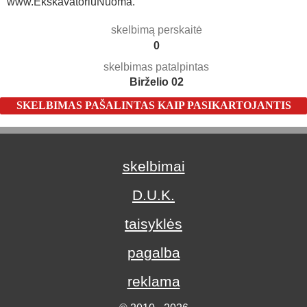
www.EkskavatoriuNuoma.
skelbimą perskaitė
0
skelbimas patalpintas
Birželio 02
SKELBIMAS PAŠALINTAS KAIP PASIKARTOJANTIS
skelbimai
D.U.K.
taisyklės
pagalba
reklama