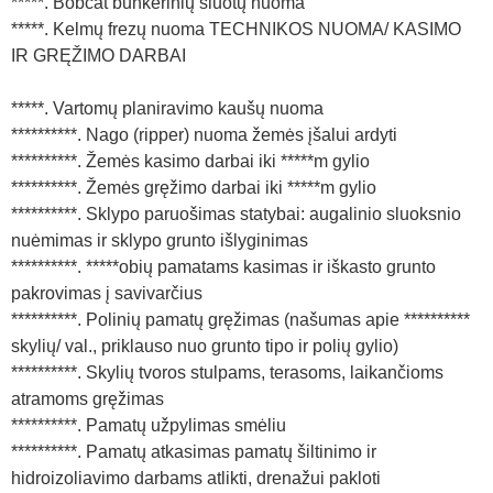
*****. Bobcat bunkerinių šluotų nuoma
*****. Kelmų frezų nuoma TECHNIKOS NUOMA/ KASIMO
IR GRĘŽIMO DARBAI
*****. Vartomų planiravimo kaušų nuoma
**********. Nago (ripper) nuoma žemės įšalui ardyti
**********. Žemės kasimo darbai iki *****m gylio
**********. Žemės gręžimo darbai iki *****m gylio
**********. Sklypo paruošimas statybai: augalinio sluoksnio
nuėmimas ir sklypo grunto išlyginimas
**********. *****obių pamatams kasimas ir iškasto grunto
pakrovimas į savivarčius
**********. Polinių pamatų gręžimas (našumas apie **********
skylių/ val., priklauso nuo grunto tipo ir polių gylio)
**********. Skylių tvoros stulpams, terasoms, laikančioms
atramoms gręžimas
**********. Pamatų užpylimas smėliu
**********. Pamatų atkasimas pamatų šiltinimo ir
hidroizoliavimo darbams atlikti, drenažui pakloti