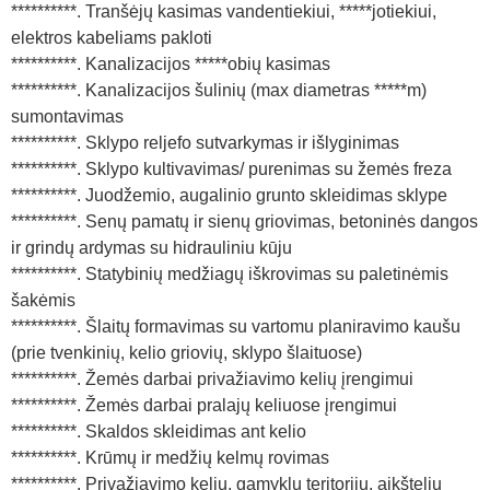
**********. Tranšėjų kasimas vandentiekiui, *****jotiekiui,
elektros kabeliams pakloti
**********. Kanalizacijos *****obių kasimas
**********. Kanalizacijos šulinių (max diametras *****m)
sumontavimas
**********. Sklypo reljefo sutvarkymas ir išlyginimas
**********. Sklypo kultivavimas/ purenimas su žemės freza
**********. Juodžemio, augalinio grunto skleidimas sklype
**********. Senų pamatų ir sienų griovimas, betoninės dangos
ir grindų ardymas su hidrauliniu kūju
**********. Statybinių medžiagų iškrovimas su paletinėmis
šakėmis
**********. Šlaitų formavimas su vartomu planiravimo kaušu
(prie tvenkinių, kelio griovių, sklypo šlaituose)
**********. Žemės darbai privažiavimo kelių įrengimui
**********. Žemės darbai pralajų keliuose įrengimui
**********. Skaldos skleidimas ant kelio
**********. Krūmų ir medžių kelmų rovimas
**********. Privažiavimo kelių, gamyklų teritorijų, aikštelių