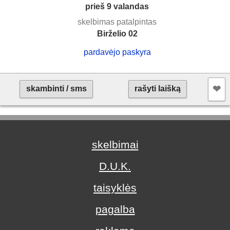
prieš 9 valandas
skelbimas patalpintas
Birželio 02
pardavėjo paskyra
❤︎
skambinti / sms
rašyti laišką
skelbimai
D.U.K.
taisyklės
pagalba