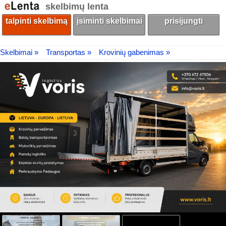
skelbimų lenta
talpinti skelbimą
įsiminti skelbimai
prisijungti
Skelbimai »
Transportas »
Krovinių gabenimas »