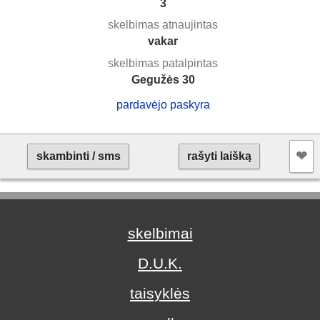
3
skelbimas atnaujintas
vakar
skelbimas patalpintas
Gegužės 30
pardavėjo paskyra
❤︎
skambinti / sms
rašyti laišką
skelbimai
D.U.K.
taisyklės