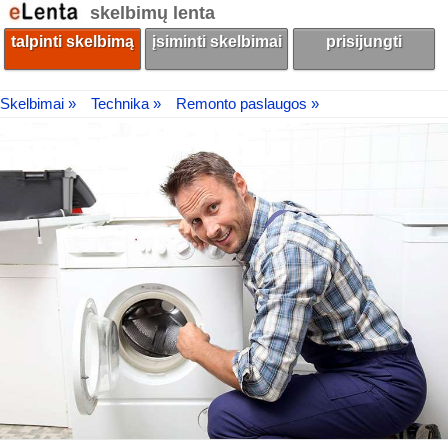
skelbimų lenta
talpinti skelbimą
įsiminti skelbimai
prisijungti
Skelbimai »
Technika »
Remonto paslaugos »