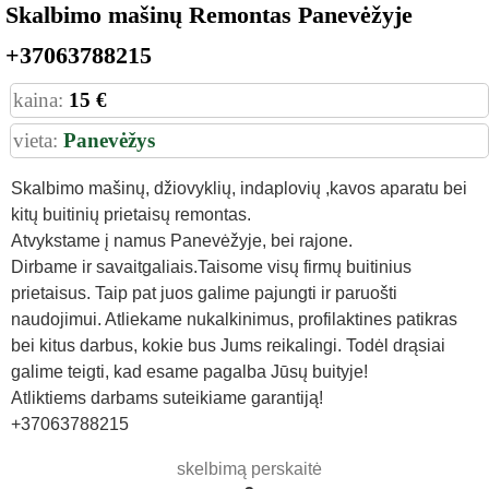
Skalbimo mašinų Remontas Panevėžyje
+37063788215
kaina:
15 €
vieta:
Panevėžys
Skalbimo mašinų, džiovyklių, indaplovių ,kavos aparatu bei
kitų buitinių prietaisų remontas.
Atvykstame į namus Panevėžyje, bei rajone.
Dirbame ir savaitgaliais.Taisome visų firmų buitinius
prietaisus. Taip pat juos galime pajungti ir paruošti
naudojimui. Atliekame nukalkinimus, profilaktines patikras
bei kitus darbus, kokie bus Jums reikalingi. Todėl drąsiai
galime teigti, kad esame pagalba Jūsų buityje!
Atliktiems darbams suteikiame garantiją!
+37063788215
skelbimą perskaitė