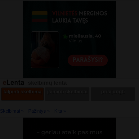
skelbimų lenta
talpinti skelbimą
įsiminti skelbimai
prisijungti
Skelbimai »
Pažintys »
Kita »