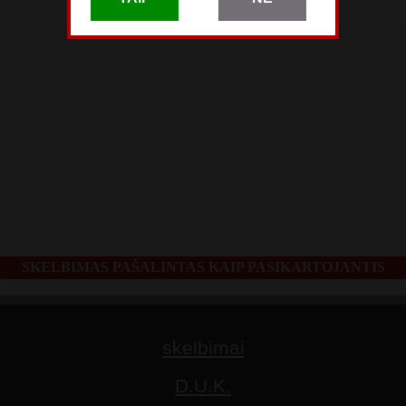
Gegužės 27
SKELBIMAS PAŠALINTAS KAIP PASIKARTOJANTIS
skelbimai
D.U.K.