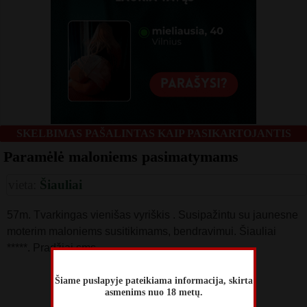
SKELBIMAS PAŠALINTAS KAIP PASIKARTOJANTIS
Paramėlė maloniems pasimatymams
vieta:
Šiauliai
57m. Tvarkingas vienišas vyriškis . Susipažintu su jaunesne
moterim maloniems susitikimams, bendravimui. Šiauliai
*****. Pradžiai sms
skelbimą perskaitė
Šiame puslapyje pateikiama informacija, skirta
630
asmenims nuo 18 metų.