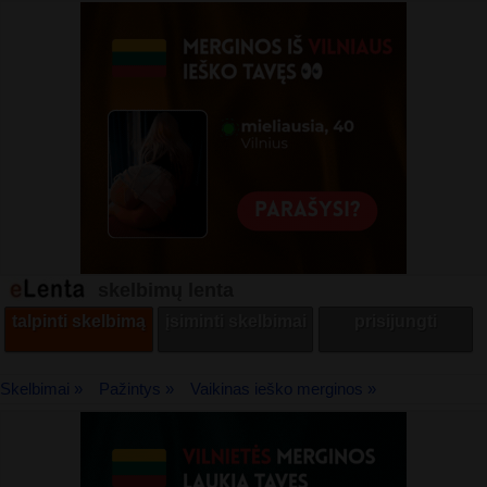
skelbimų lenta
talpinti skelbimą
įsiminti skelbimai
prisijungti
Skelbimai »
Pažintys »
Vaikinas ieško merginos »