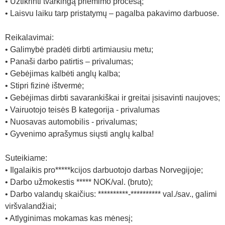
• Užtikrinti tvarkingą priėmimo procesą;
• Laisvu laiku tarp pristatymų – pagalba pakavimo darbuose.
Reikalavimai:
• Galimybė pradėti dirbti artimiausiu metu;
• Panaši darbo patirtis – privalumas;
• Gebėjimas kalbėti anglų kalba;
• Stipri fizinė ištvermė;
• Gebėjimas dirbti savarankiškai ir greitai įsisavinti naujoves;
• Vairuotojo teisės B kategorija - privalumas
• Nuosavas automobilis - privalumas;
• Gyvenimo aprašymus siųsti anglų kalba!
Suteikiame:
• Ilgalaikis pro*****kcijos darbuotojo darbas Norvegijoje;
• Darbo užmokestis ***** NOK/val. (bruto);
• Darbo valandų skaičius: **********-********** val./sav., galimi
viršvalandžiai;
• Atlyginimas mokamas kas mėnesį;