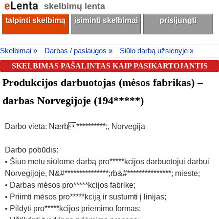
skelbimų lenta
talpinti skelbimą
įsiminti skelbimai
prisijungti
Skelbimai »
Darbas / paslaugos »
Siūlo darbą užsienyje »
SKELBIMAS PAŠALINTAS KAIP PASIKARTOJANTIS
Produkcijos darbuotojas (mėsos fabrikas) –
darbas Norvegijoje (194*****)
Darbo vieta: Nærb**********;, Norvegija
Darbo pobūdis:
• Šiuo metu siūlome darbą pro*****kcijos darbuotojui darbui
Norvegijoje, N&#***************;rb&#***************; mieste;
• Darbas mėsos pro*****kcijos fabrike;
• Priimti mėsos pro*****kciją ir sustumti į linijas;
• Pildyti pro*****kcijos priėmimo formas;