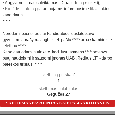
• Apgyvendinimas suteikiamas už papildomą mokestį;
• Konfidencialumą garantuojame, informuosime tik atrinktus
kandidatus.
*****
Norėdami pasiteirauti ar kandidatuoti siųskite savo
gyvenimo aprašymą anglų k. el. paštu ***** arba skambinkite
telefonu *****.
Kandidatuodami sutinkate, kad Jūsų asmens *****omenys
būtų naudojami ir saugomi įmonės UAB „Reditus LT“ - darbo
paieškos tikslais. *****
skelbimą perskaitė
1
skelbimas patalpintas
Gegužės 27
SKELBIMAS PAŠALINTAS KAIP PASIKARTOJANTIS