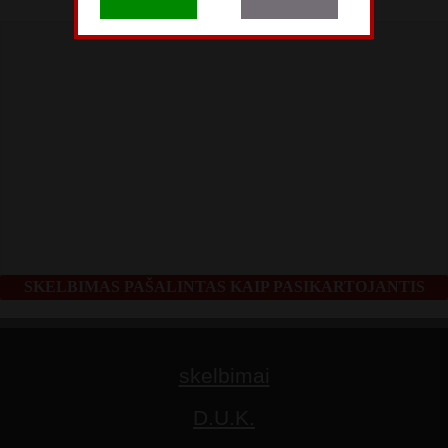
SKELBIMAS PAŠALINTAS KAIP PASIKARTOJANTIS
skelbimai
D.U.K.