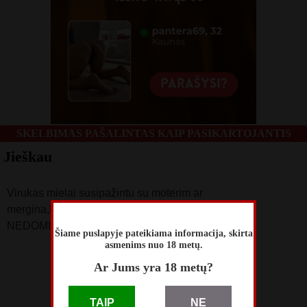
SKELBIMAS PAŠALINTAS KAIP PASIKARTOJANTIS
Jieškau
Virukas mielai susipažintu su moterim ar
mergina,bendravimui,esu iš vidurio lietuvos,VYRAI
NEDOMINA!
Šiame puslapyje pateikiama informacija, skirta
asmenims nuo 18 metų.
skelbimą perskaitė
Ar Jums yra 18 metų?
21
skelbimas patalpintas
TAIP
NE
Gegužės 26