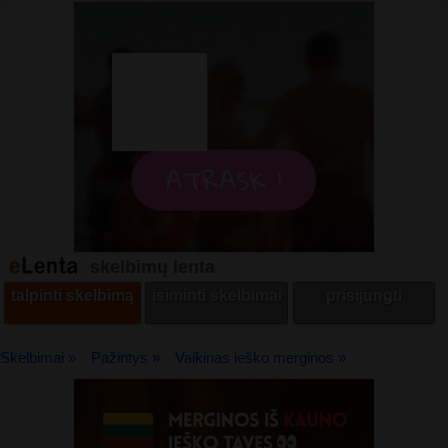
skelbimų lenta
talpinti skelbimą
įsiminti skelbimai
prisijungti
Skelbimai »
Pažintys »
Vaikinas ieško merginos »