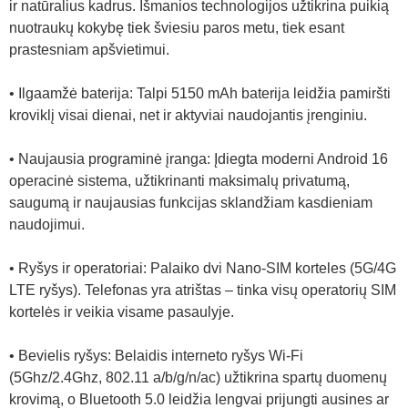
ir natūralius kadrus. Išmanios technologijos užtikrina puikią
nuotraukų kokybę tiek šviesiu paros metu, tiek esant
prastesniam apšvietimui.
• Ilgaamžė baterija: Talpi 5150 mAh baterija leidžia pamiršti
kroviklį visai dienai, net ir aktyviai naudojantis įrenginiu.
• Naujausia programinė įranga: Įdiegta moderni Android 16
operacinė sistema, užtikrinanti maksimalų privatumą,
saugumą ir naujausias funkcijas sklandžiam kasdieniam
naudojimui.
• Ryšys ir operatoriai: Palaiko dvi Nano-SIM korteles (5G/4G
LTE ryšys). Telefonas yra atrištas – tinka visų operatorių SIM
kortelės ir veikia visame pasaulyje.
• Bevielis ryšys: Belaidis interneto ryšys Wi-Fi
(5Ghz/2.4Ghz, 802.11 a/b/g/n/ac) užtikrina spartų duomenų
krovimą, o Bluetooth 5.0 leidžia lengvai prijungti ausines ar