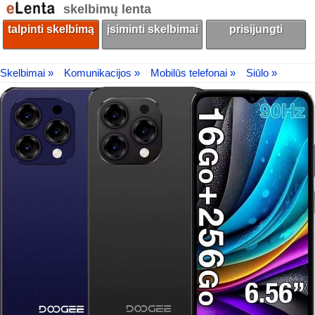
skelbimų lenta
talpinti skelbimą
įsiminti skelbimai
prisijungti
Skelbimai »
Komunikacijos »
Mobilūs telefonai »
Siūlo »