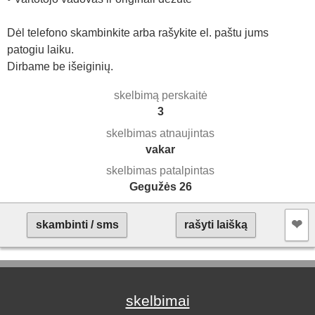
Dėl telefono skambinkite arba rašykite el. paštu jums
patogiu laiku.
Dirbame be išeiginių.
skelbimą perskaitė
3
skelbimas atnaujintas
vakar
skelbimas patalpintas
Gegužės 26
❤︎
skambinti / sms
rašyti laišką
skelbimai