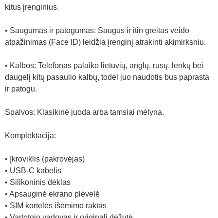
kitus įrenginius.
• Saugumas ir patogumas: Saugus ir itin greitas veido
atpažinimas (Face ID) leidžia įrenginį atrakinti akimirksniu.
• Kalbos: Telefonas palaiko lietuvių, anglų, rusų, lenkų bei
daugelį kitų pasaulio kalbų, todėl juo naudotis bus paprasta
ir patogu.
Spalvos: Klasikinė juoda arba tamsiai mėlyna.
Komplektacija:
• Įkroviklis (pakrovėjas)
• USB-C kabelis
• Silikoninis dėklas
• Apsauginė ekrano plėvelė
• SIM kortelės išėmimo raktas
• Vartotojo vadovas ir originali dėžutė