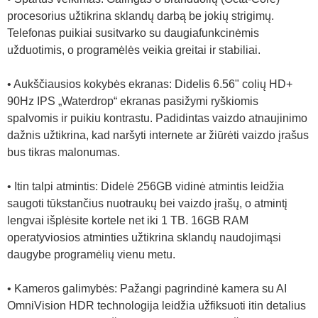
procesorius užtikrina sklandų darbą be jokių strigimų.
Telefonas puikiai susitvarko su daugiafunkcinėmis
užduotimis, o programėlės veikia greitai ir stabiliai.
• Aukščiausios kokybės ekranas: Didelis 6.56" colių HD+
90Hz IPS „Waterdrop“ ekranas pasižymi ryškiomis
spalvomis ir puikiu kontrastu. Padidintas vaizdo atnaujinimo
dažnis užtikrina, kad naršyti internete ar žiūrėti vaizdo įrašus
bus tikras malonumas.
• Itin talpi atmintis: Didelė 256GB vidinė atmintis leidžia
saugoti tūkstančius nuotraukų bei vaizdo įrašų, o atmintį
lengvai išplėsite kortele net iki 1 TB. 16GB RAM
operatyviosios atminties užtikrina sklandų naudojimąsi
daugybe programėlių vienu metu.
• Kameros galimybės: Pažangi pagrindinė kamera su AI
OmniVision HDR technologija leidžia užfiksuoti itin detalius