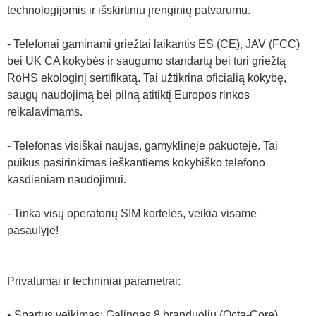
technologijomis ir išskirtiniu įrenginių patvarumu.
- Telefonai gaminami griežtai laikantis ES (CE), JAV (FCC)
bei UK CA kokybės ir saugumo standartų bei turi griežtą
RoHS ekologinį sertifikatą. Tai užtikrina oficialią kokybę,
saugų naudojimą bei pilną atitiktį Europos rinkos
reikalavimams.
- Telefonas visiškai naujas, gamyklinėje pakuotėje. Tai
puikus pasirinkimas ieškantiems kokybiško telefono
kasdieniam naudojimui.
- Tinka visų operatorių SIM kortelės, veikia visame
pasaulyje!
Privalumai ir techniniai parametrai:
• Spartus veikimas: Galingas 8 branduolių (Octa-Core)