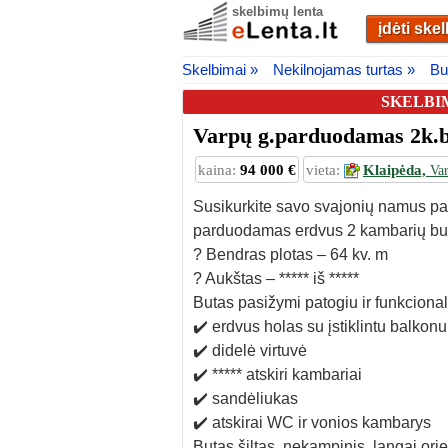
skelbimų lenta
įdėti ske
Skelbimai »
Nekilnojamas turtas »
Bu
SKELBI
Varpų g.parduodamas 2k.b
kaina:
94 000 €
vieta:
Klaipėda,
Va
Susikurkite savo svajonių namus paty
parduodamas erdvus 2 kambarių but
? Bendras plotas – 64 kv. m
? Aukštas – ***** iš *****
Butas pasižymi patogiu ir funkciona
✔️ erdvus holas su įstiklintu balkonu
✔️ didelė virtuvė
✔️ ***** atskiri kambariai
✔️ sandėliukas
✔️ atskirai WC ir vonios kambarys
Butas šiltas, nekampinis, langai orie