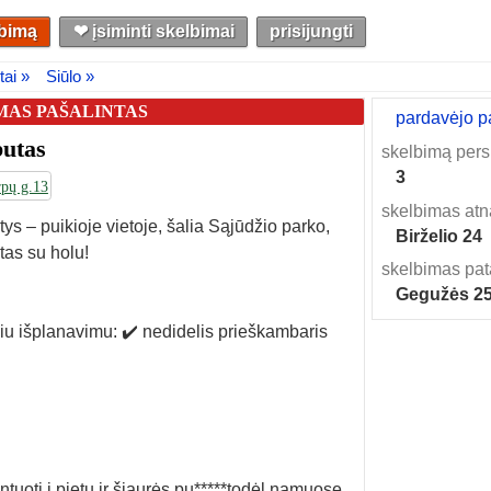
lbimą
❤︎ įsiminti skelbimai
prisijungti
tai »
Siūlo »
MAS PAŠALINTAS
pardavėjo p
utas
skelbimą pers
3
rpų g.13
skelbimas atn
s – puikioje vietoje, šalia Sąjūdžio parko,
Birželio 24
as su holu!
skelbimas pat
Gegužės 2
liu išplanavimu: ✔️ nedidelis prieškambaris
ntuoti į pietų ir šiaurės pu*****todėl namuose