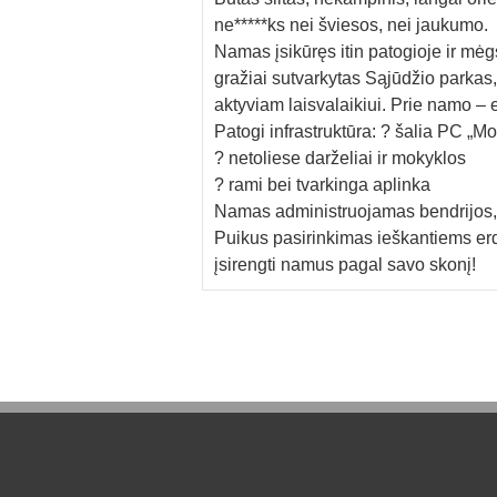
ne*****ks nei šviesos, nei jaukumo.
Namas įsikūręs itin patogioje ir mėg
gražiai sutvarkytas Sąjūdžio parkas,
aktyviam laisvalaikiui. Prie namo – 
Patogi infrastruktūra: ?️ šalia PC „Mo
? netoliese darželiai ir mokyklos
? rami bei tvarkinga aplinka
Namas administruojamas bendrijos,
Puikus pasirinkimas ieškantiems erd
įsirengti namus pagal savo skonį!