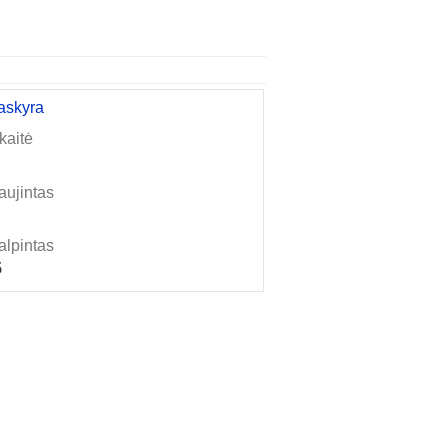
askyra
kaitė
aujintas
alpintas
5