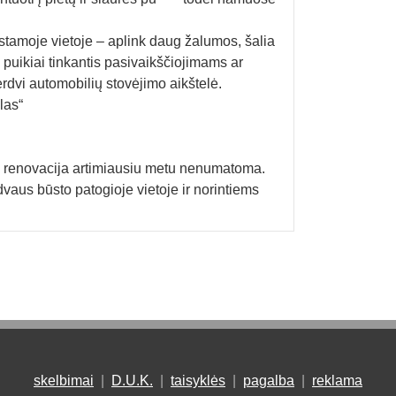
stamoje vietoje – aplink daug žalumos, šalia
 puikiai tinkantis pasivaikščiojimams ar
erdvi automobilių stovėjimo aikštelė.
las“
 renovacija artimiausiu metu nenumatoma.
vaus būsto patogioje vietoje ir norintiems
skelbimai
|
D.U.K.
|
taisyklės
|
pagalba
|
reklama