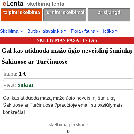
skelbimų lenta
talpinti skelbimą
įsiminti skelbimai
prisijungti
Skelbimai »
Buitis / laisvalaikis »
Flora / fauna »
Ieško »
SKELBIMAS PAŠALINTAS
Gal kas atiduoda mažo ūgio neveislinį šuniuką
Šakiuose ar Turčinuose
kaina:
1 €
vieta:
Šakiai
Gal kas atiduoda maźą mażo ùgio neveislinį šuniuką
Šakiuose ar Turčinuose ?pradžioje email su pasiūlymais
konkrečiai
skelbimą perskaitė
0