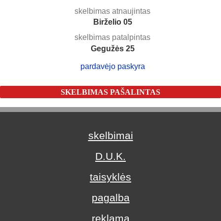
skelbimas atnaujintas
Birželio 05
skelbimas patalpintas
Gegužės 25
pardavėjo paskyra
SKELBIMAS PAŠALINTAS
skelbimai
D.U.K.
taisyklės
pagalba
reklama