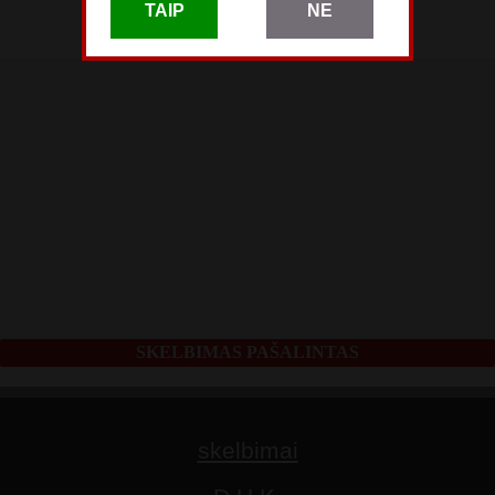
skelbimas patalpintas
TAIP
NE
Gegužės 25
SKELBIMAS PAŠALINTAS
skelbimai