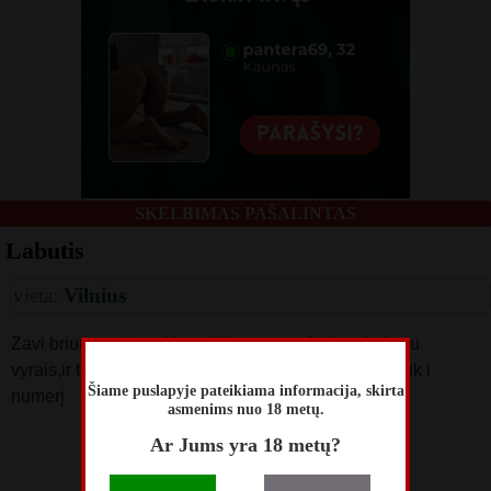
SKELBIMAS PAŠALINTAS
Labutis
vieta:
Vilnius
Zavi briunete,zinanti ko reikia vyrams. Moku elgtis su
vyrais,ir teikti malonuma,sudominau? Susitinkam. Tik i
Šiame puslapyje pateikiama informacija, skirta
numerį
asmenims nuo 18 metų.
skelbimą perskaitė
Ar Jums yra 18 metų?
4279