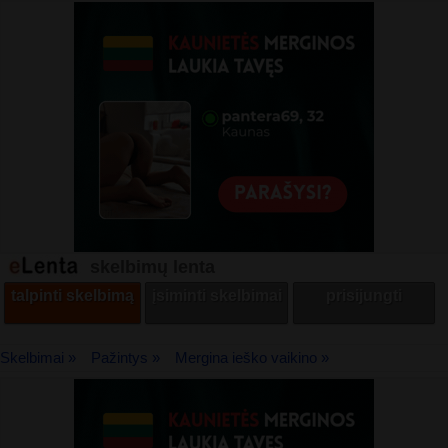
skelbimų lenta
talpinti skelbimą
įsiminti skelbimai
prisijungti
Skelbimai »
Pažintys »
Mergina ieško vaikino »