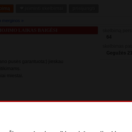
lbimą
❤︎ įsiminti skelbimai
prisijungti
o merginos »
OJIMO LAIKAS BAIGĖSI
skelbimą pers
64
skelbimas pat
Gegužės 2
 mano pusės garantuota:) jieskau
itikimams.
iai miestai.