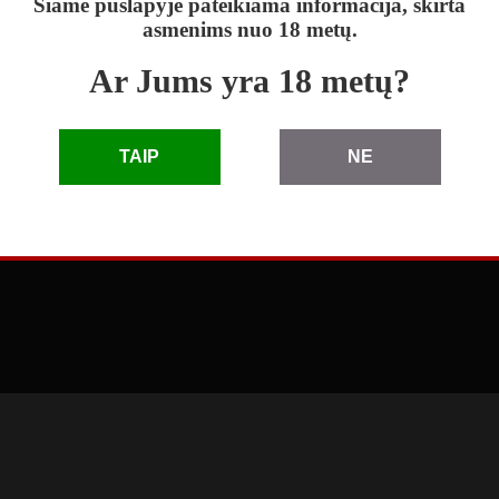
Šiame puslapyje pateikiama informacija, skirta
asmenims nuo 18 metų.
Ar Jums yra 18 metų?
skelbimai
|
D.U.K.
|
taisyklės
|
pagalba
|
reklama
TAIP
NE
© 2010 - 2026 Skelbimai eLenta.lt. Visos teisės saugomos
3.66.1.0 (2026-04-27 11:41:49)