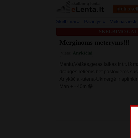
skelbimų lenta
įdėti ske
Skelbimai »
Pažintys »
Vaikinas iešk
SKELBIMO GALI
Merginoms meteryms!!!
vieta:
Anykščiai
Meniu,Vaišės,geras laikas ir t.t. iš
drauges,retiems bet pastoviems sus
Anykščiai-utena-Ukmergė ir aplinkin
Man + - 40m 😁