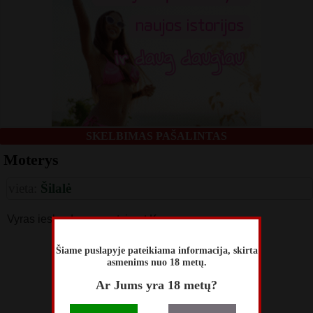
SKELBIMAS PAŠALINTAS
Moterys
vieta:
Šilalė
Vyras iesko drauges atsigert Kavos
skelbimą perskaitė
Šiame puslapyje pateikiama informacija, skirta
asmenims nuo 18 metų.
146
Ar Jums yra 18 metų?
skelbimas atnaujintas
Gegužės 27