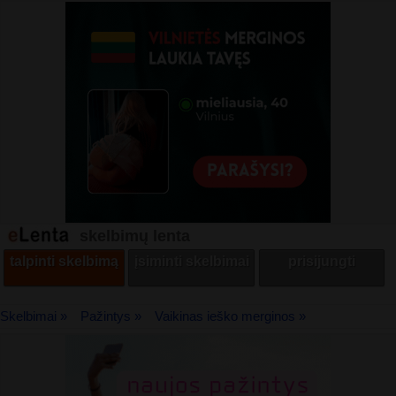
skelbimų lenta
talpinti skelbimą
įsiminti skelbimai
prisijungti
Skelbimai »
Pažintys »
Vaikinas ieško merginos »