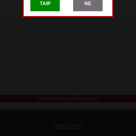
TAIP
NE
skelbimas patalpintas
Gegužės 21
SKELBIMAS PAŠALINTAS
skelbimai