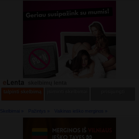
skelbimų lenta
talpinti skelbimą
įsiminti skelbimai
prisijungti
Skelbimai »
Pažintys »
Vaikinas ieško merginos »