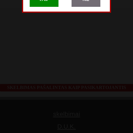
Gegužės 20
SKELBIMAS PAŠALINTAS KAIP PASIKARTOJANTIS
skelbimai
D.U.K.