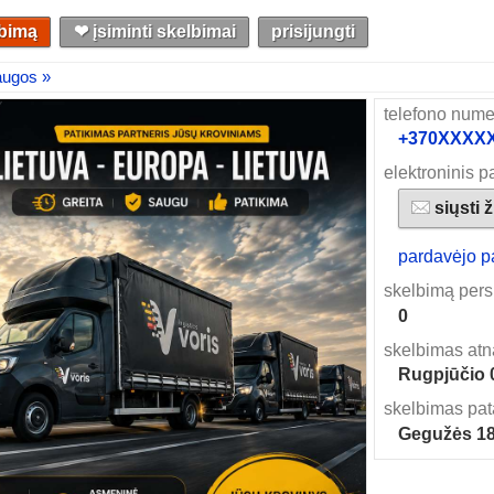
lbimą
❤︎ įsiminti skelbimai
prisijungti
augos »
telefono nume
+370XXXXXX
elektroninis p
siųsti 
pardavėjo p
skelbimą pers
0
skelbimas atn
Rugpjūčio 
skelbimas pat
Gegužės 1