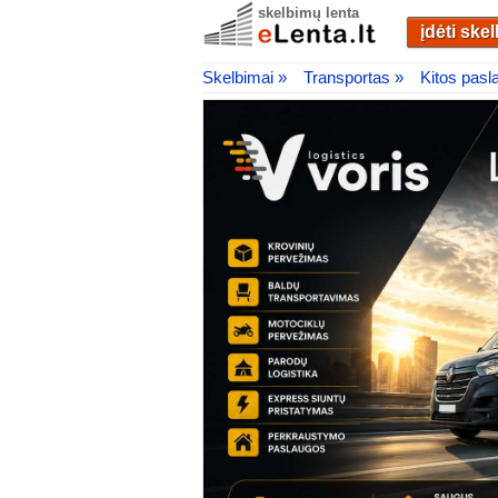
skelbimų lenta
įdėti ske
Skelbimai »
Transportas »
Kitos pasl