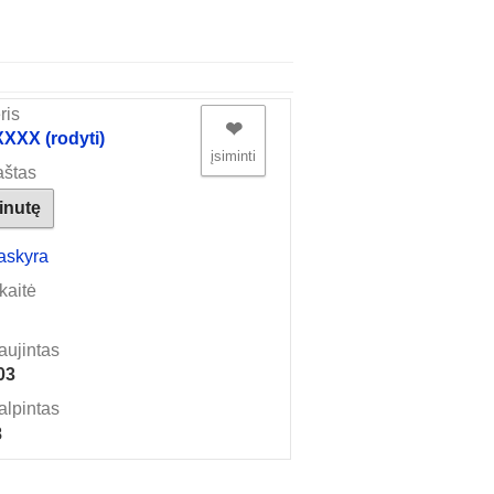
ris
❤︎
XX (rodyti)
įsiminti
aštas
žinutę
askyra
kaitė
aujintas
03
alpintas
8