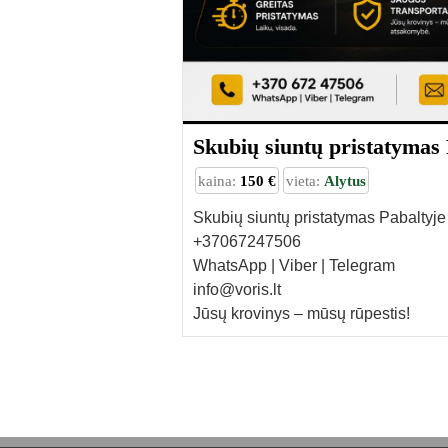
Skubių siuntų pristatymas 
kaina:
150 €
vieta:
Alytus
Skubių siuntų pristatymas Pabaltyje
+37067247506
WhatsApp | Viber | Telegram
info@voris.lt
Jūsų krovinys – mūsų rūpestis!